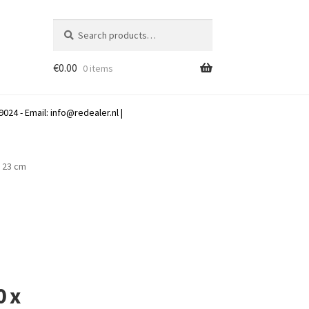
Search
Search
for:
€
0.00
0 items
024 - Email:
info@redealer.nl
|
x 23 cm
0 x