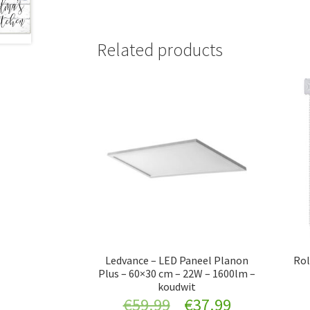
Related products
Ledvance – LED Paneel Planon
Rol
Plus – 60×30 cm – 22W – 1600lm –
koudwit
Original
Current
€
59.99
€
37.99