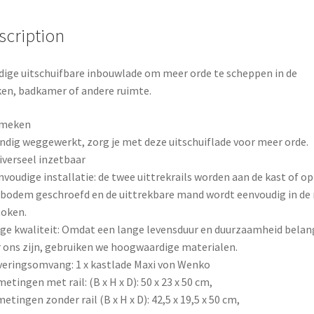
o
r
o
e
scription
k
s
ige uitschuifbare inbouwlade om meer orde te scheppen in de
t
en, badkamer of andere ruimte.
meken
ndig weggewerkt, zorg je met deze uitschuiflade voor meer orde.
iverseel inzetbaar
nvoudige installatie: de twee uittrekrails worden aan de kast of op
bodem geschroefd en de uittrekbare mand wordt eenvoudig in de r
oken.
ge kwaliteit: Omdat een lange levensduur en duurzaamheid belang
 ons zijn, gebruiken we hoogwaardige materialen.
veringsomvang: 1 x kastlade Maxi von Wenko
metingen met rail: (B x H x D): 50 x 23 x 50 cm,
metingen zonder rail (B x H x D): 42,5 x 19,5 x 50 cm,