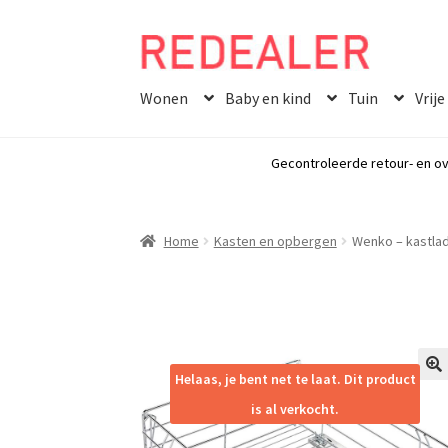
Skip
Skip
to
to
Wonen
Baby en kind
Tuin
Vrije
navigation
content
Gecontroleerde retour- en ov
Home
Kasten en opbergen
Wenko – kastlad
Helaas, je bent net te laat. Dit product
🔍
is al verkocht.