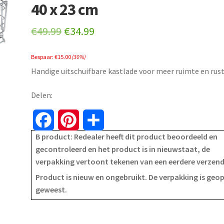
40 x 23 cm
Original
Current
€
49.99
€
34.99
price
price
Bespaar:
€
15.00
(30%)
was:
is:
Handige uitschuifbare kastlade voor meer ruimte en rust
€49.99.
€34.99.
Delen:
F
P
S
B product: Redealer heeft dit product beoordeeld en
a
i
h
gecontroleerd en het product is in nieuwstaat, de
verpakking vertoont tekenen van een eerdere verzen
c
n
a
Product is nieuw en ongebruikt. De verpakking is geo
e
t
r
geweest.
b
e
e