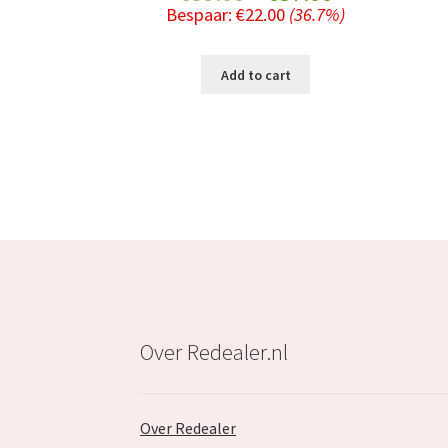
Bespaar:
€
22.00
(36.7%)
price
price
was:
is:
Add to cart
€59.99.
€37.99.
Over Redealer.nl
Over Redealer