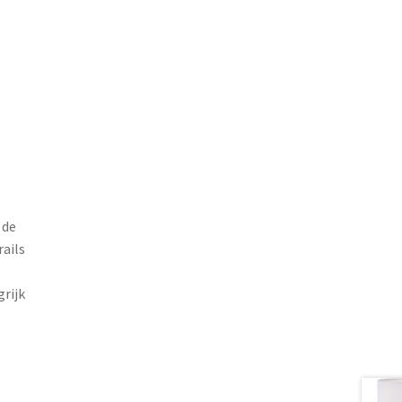
 de
ails
rijk