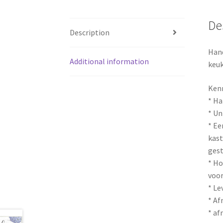
De
Description
Hand
Additional information
keuk
Ken
* Ha
* Un
* Ee
kast
gest
* Ho
voor
* Le
* Af
* af