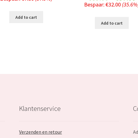
price
price
Bespaar:
€
32.00
(35.6%
price
was:
is:
Add to cart
was:
i
Add to cart
€19.79.
€12.29.
€89.99.
Klantenservice
C
Verzenden en retour
Ad