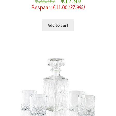
Original
Current
€
28.99
€
17.99
Bespaar:
€
11.00
(37.9%)
price
price
was:
is:
Add to cart
€28.99.
€17.99.