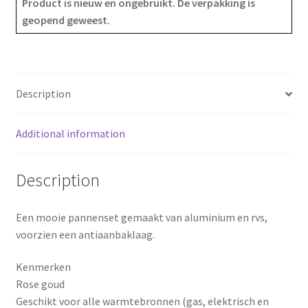
Product is nieuw en ongebruikt. De verpakking is
geopend geweest.
b
e
e
o
r
o
e
Description
k
s
Additional information
t
Description
Een mooie pannenset gemaakt van aluminium en rvs,
voorzien een antiaanbaklaag.
Kenmerken
Rose goud
Geschikt voor alle warmtebronnen (gas, elektrisch en