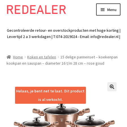
Menu
Skip
Skip
to
to
Exp
Wonen
navigation
content
chil
Gecontroleerde retour- en overstockproducten met hoge korting |
men
Exp
Levertijd 2 a 3 werkdagen | T:074-2019024 - Email:
info@redealer.nl
|
Baby en kind
chil
men
Exp
Tuin
Home
Koken en tafelen
15 delige pannenset – koekenpan
chil
kookpan en sauspan – diameter 16 t/m 28 cm – rose goud
men
Exp
Vrije tijd
chil
men
Exp
Electra
chil
Helaas, je bent net te laat. Dit product
🔍
men
Exp
Werk
is al verkocht.
chil
men
Exp
Kleding
chil
men