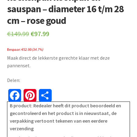
sauspan – diameter 16 t/m 28
cm – rose goud
Original
Current
€
149.99
€
97.99
price
price
Bespaar:
€
52.00
(34.7%)
was:
is:
Maak direct de lekkerste gerechte klaar met deze
€149.99.
€97.99.
pannenset.
Delen:
F
P
S
B product: Redealer heeft dit product beoordeeld en
a
i
h
gecontroleerd en het product is in nieuwstaat, de
verpakking vertoont tekenen van een eerdere
c
n
a
verzending
e
t
r