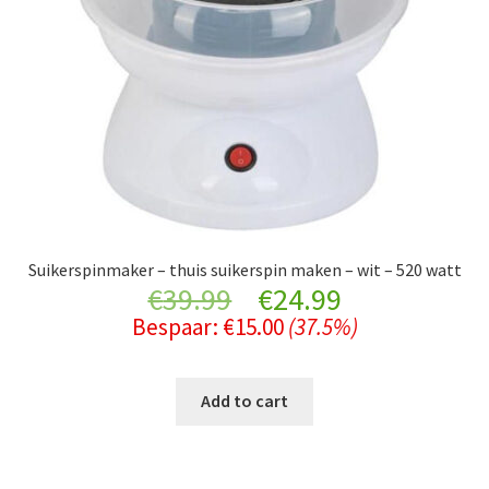
Suikerspinmaker – thuis suikerspin maken – wit – 520 watt
Original
Current
€
39.99
€
24.99
Bespaar:
€
15.00
(37.5%)
price
price
was:
is:
Add to cart
€39.99.
€24.99.