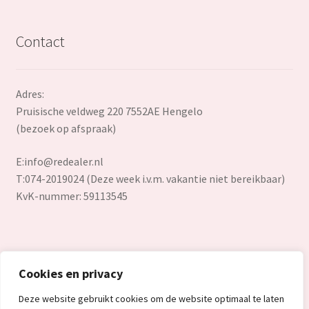
Contact
Adres:
Pruisische veldweg 220 7552AE Hengelo
(bezoek op afspraak)
E:
info@redealer.nl
T:074-2019024 (Deze week i.v.m. vakantie niet bereikbaar)
KvK-nummer: 59113545
Cookies en privacy
© Redealer.nl | Gecontroleerde retourproducten en nieuwe
Deze website gebruikt cookies om de website optimaal te laten
overstockproducten tegen een onverslaanbare lage prijs.