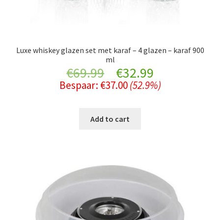
Luxe whiskey glazen set met karaf – 4 glazen – karaf 900
ml
Original
Current
€
69.99
€
32.99
Bespaar:
€
37.00
(52.9%)
price
price
was:
is:
Add to cart
€69.99.
€32.99.