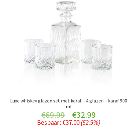
Luxe whiskey glazen set met karaf – 4 glazen – karaf 900
ml
Original
Current
€
69.99
€
32.99
Bespaar:
€
37.00
(52.9%)
price
price