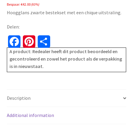
Bespaar:
€
42.00
(60%)
was:
is:
Hoogglans zwarte bestekset met een chique uitstraling.
€69.99.
€27.99.
Delen:
F
P
S
A product: Redealer heeft dit product beoordeeld en
a
i
h
gecontroleerd en zowel het product als de verpakking
is in nieuwstaat.
c
n
a
e
t
r
b
e
e
Description
o
r
Additional information
o
e
k
s