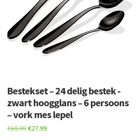
Retourboxen
Bestekset – 24 delig bestek -
zwart hoogglans – 6 persoons
– vork mes lepel
Original
Current
€
69.99
€
27.99
price
price