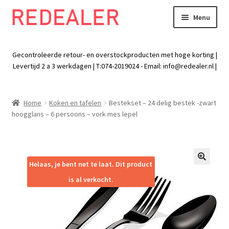
Menu
Skip
Skip
to
to
Exp
Wonen
navigation
content
chil
Gecontroleerde retour- en overstockproducten met hoge korting |
men
Exp
Levertijd 2 a 3 werkdagen | T:074-2019024 - Email:
info@redealer.nl
|
Baby en kind
chil
men
Exp
Tuin
Home
Koken en tafelen
Bestekset – 24 delig bestek -zwart
chil
hoogglans – 6 persoons – vork mes lepel
men
Exp
Vrije tijd
chil
men
Exp
Electra
chil
Helaas, je bent net te laat. Dit product
🔍
men
Exp
Werk
is al verkocht.
chil
men
Exp
Kleding
chil
men