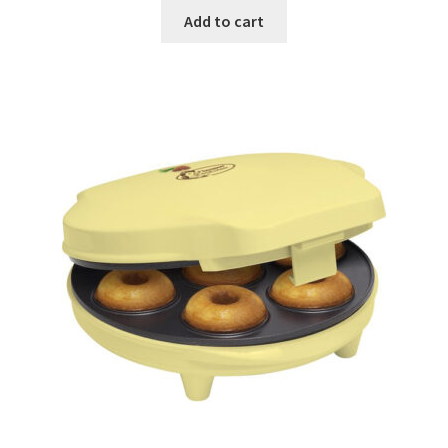
was:
is:
Add to cart
€69.99.
€32.99.