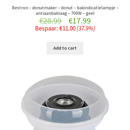
Bestron – donutmaker – donut – bakindicatielampje –
antiaanbaklaag – 700W – geel
Original
Current
€
28.99
€
17.99
Bespaar:
€
11.00
(37.9%)
price
price
was:
is:
Add to cart
€28.99.
€17.99.