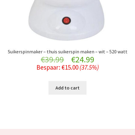
Suikerspinmaker – thuis suikerspin maken – wit – 520 watt
Original
Current
€
39.99
€
24.99
Bespaar:
€
15.00
(37.5%)
price
price
was:
is:
Add to cart
€39.99.
€24.99.