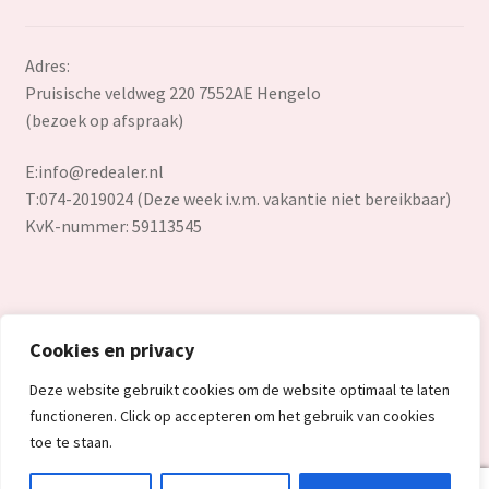
Adres:
Pruisische veldweg 220 7552AE Hengelo
(bezoek op afspraak)
E:
info@redealer.nl
T:074-2019024 (Deze week i.v.m. vakantie niet bereikbaar)
KvK-nummer: 59113545
Cookies en privacy
© Redealer.nl | Gecontroleerde retourproducten en nieuwe
Deze website gebruikt cookies om de website optimaal te laten
overstockproducten tegen een onverslaanbare lage prijs.
functioneren. Click op accepteren om het gebruik van cookies
2026
toe te staan.