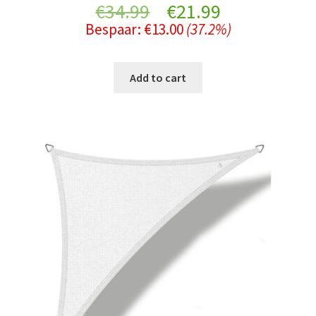
Original
Current
€
34.99
€
21.99
Bespaar:
€
13.00
(37.2%)
price
price
was:
is:
Add to cart
€34.99.
€21.99.