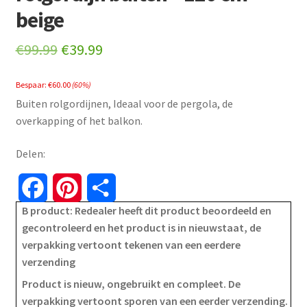
beige
Original
Current
€
99.99
€
39.99
price
price
Bespaar:
€
60.00
(60%)
was:
is:
Buiten rolgordijnen, Ideaal voor de pergola, de
€99.99.
€39.99.
overkapping of het balkon.
Delen:
F
P
S
B product: Redealer heeft dit product beoordeeld en
a
i
h
gecontroleerd en het product is in nieuwstaat, de
verpakking vertoont tekenen van een eerdere
c
n
a
verzending
e
t
r
Product is nieuw, ongebruikt en compleet. De
verpakking vertoont sporen van een eerder verzending.
b
e
e