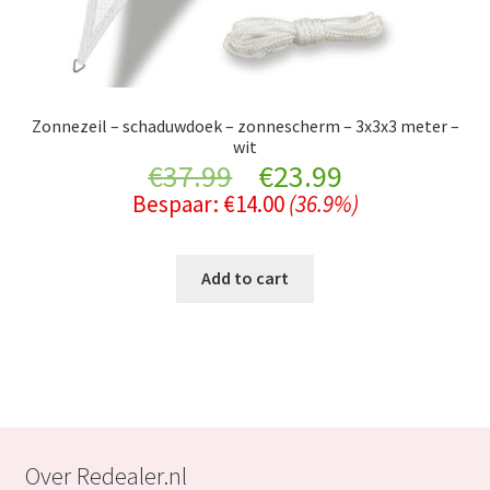
Zonnezeil – schaduwdoek – zonnescherm – 3x3x3 meter –
wit
Original
Current
€
37.99
€
23.99
Bespaar:
€
14.00
(36.9%)
price
price
was:
is:
Add to cart
€37.99.
€23.99.
Over Redealer.nl