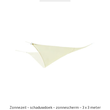
€39.99.
€24.99.
Zonnezeil – schaduwdoek – zonnescherm – 3 x 3 meter