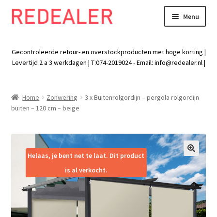
Menu
Skip
Skip
to
to
Exp
Wonen
navigation
content
chil
Gecontroleerde retour- en overstockproducten met hoge korting |
men
Exp
Levertijd 2 a 3 werkdagen | T:074-2019024 - Email:
info@redealer.nl
|
Baby en kind
chil
men
Exp
Tuin
Home
Zonwering
3 x Buitenrolgordijn – pergola rolgordijn
chil
buiten – 120 cm – beige
men
Exp
Vrije tijd
chil
men
Exp
Electra
chil
Helaas, je bent net te laat. Dit product
🔍
men
Exp
Werk
is al verkocht.
chil
men
Exp
Kleding
chil
men