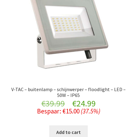
V-TAC – buitenlamp – schijnwerper – floodlight – LED –
50W – IP65
Original
Current
€
39.99
€
24.99
Bespaar:
€
15.00
(37.5%)
price
price
was:
is:
Add to cart