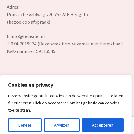
Adres:
Pruisische veldweg 220 7552AE Hengelo
(bezoek op afspraak)
E:
info@redealer.nl
T:074-2019024 (Deze week i.v.m. vakantie niet bereikbaar)
KvK-nummer: 59113545
Cookies en privacy
© Redealer.nl | Gecontroleerde retourproducten en nieuwe
Deze website gebruikt cookies om de website optimaal te laten
overstockproducten tegen een onverslaanbare lage prijs.
functioneren. Click op accepteren om het gebruik van cookies
2026
toe te staan.
0
Beheer
Afwijzen
Accepteren
Search
Search