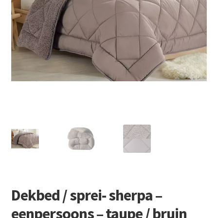
Retourboxen
Dekbed / sprei- sherpa –
eenpersoons – taupe / bruin