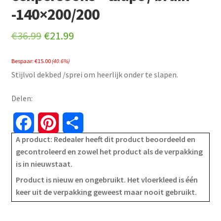
-140×200/200
Original
Current
€
36.99
€
21.99
price
price
Bespaar:
€
15.00
(40.6%)
was:
is:
Stijlvol dekbed /sprei om heerlijk onder te slapen.
€36.99.
€21.99.
Delen:
F
P
S
A product: Redealer heeft dit product beoordeeld en
a
i
h
gecontroleerd en zowel het product als de verpakking
is in nieuwstaat.
c
n
a
Product is nieuw en ongebruikt. Het vloerkleed is één
e
t
r
keer uit de verpakking geweest maar nooit gebruikt.
b
e
e