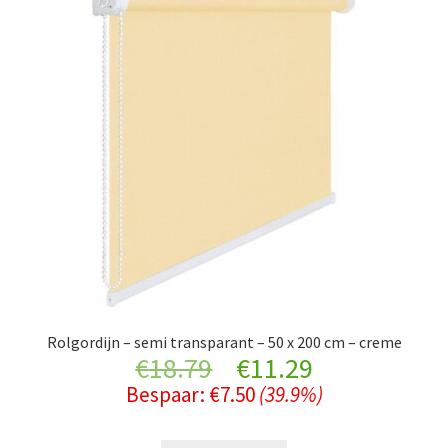
Rolgordijn – semi transparant – 50 x 200 cm – creme
Original
Current
€
18.79
€
11.29
Bespaar:
€
7.50
(39.9%)
price
price