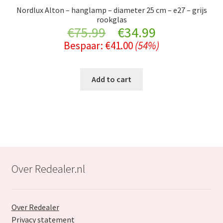
Nordlux Alton – hanglamp – diameter 25 cm – e27 – grijs
rookglas
Original
Current
€
75.99
€
34.99
Bespaar:
€
41.00
(54%)
price
price
was:
is:
Add to cart
€75.99.
€34.99.
Over Redealer.nl
Over Redealer
Privacy statement