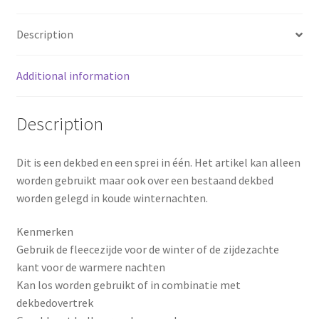
o
r
Description
o
e
k
s
Additional information
t
Description
Dit is een dekbed en een sprei in één. Het artikel kan alleen
worden gebruikt maar ook over een bestaand dekbed
worden gelegd in koude winternachten.
Kenmerken
Gebruik de fleecezijde voor de winter of de zijdezachte
kant voor de warmere nachten
Kan los worden gebruikt of in combinatie met
dekbedovertrek