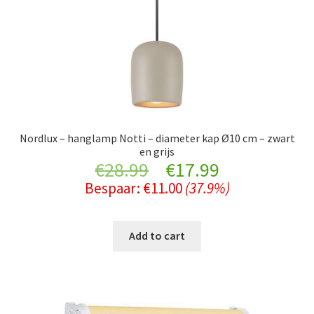
Nordlux – hanglamp Notti – diameter kap Ø10 cm – zwart
en grijs
Original
Current
€
28.99
€
17.99
Bespaar:
€
11.00
(37.9%)
price
price
was:
is:
Add to cart
€28.99.
€17.99.