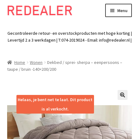
Menu
Skip
Skip
to
to
Exp
Wonen
navigation
content
chil
Gecontroleerde retour- en overstockproducten met hoge korting |
men
Exp
Levertijd 2 a 3 werkdagen | T:074-2019024 - Email:
info@redealer.nl
|
Baby en kind
chil
men
Exp
Tuin
Home
Wonen
Dekbed / sprei- sherpa – eenpersoons –
chil
taupe / bruin -140×200/200
men
Exp
Vrije tijd
chil
men
Exp
Electra
chil
Helaas, je bent net te laat. Dit product
🔍
men
Exp
Werk
is al verkocht.
chil
men
Exp
Kleding
chil
men