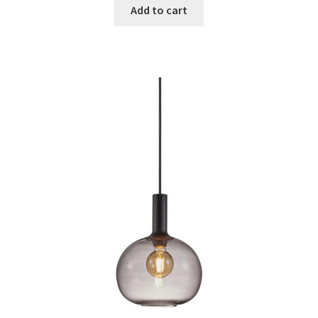
was:
is:
Add to cart
€18.79.
€11.29.