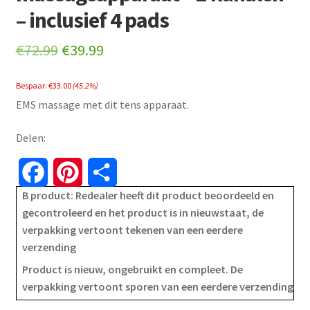
– inclusief 4 pads
Original
Current
€
72.99
€
39.99
price
price
Bespaar:
€
33.00
(45.2%)
was:
is:
EMS massage met dit tens apparaat.
€72.99.
€39.99.
Delen:
F
P
S
B product: Redealer heeft dit product beoordeeld en
a
i
h
gecontroleerd en het product is in nieuwstaat, de
verpakking vertoont tekenen van een eerdere
c
n
a
verzending
e
t
r
Product is nieuw, ongebruikt en compleet. De
verpakking vertoont sporen van een eerdere verzending
b
e
e