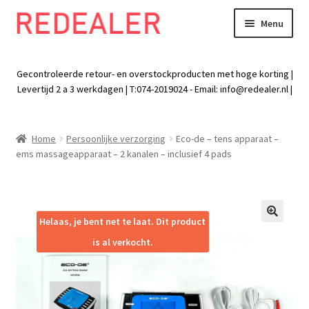
Menu
Skip
Skip
to
to
Exp
Wonen
navigation
content
chil
Gecontroleerde retour- en overstockproducten met hoge korting |
men
Exp
Levertijd 2 a 3 werkdagen | T:074-2019024 - Email:
info@redealer.nl
|
Baby en kind
chil
men
Exp
Tuin
Home
Persoonlijke verzorging
Eco-de – tens apparaat –
chil
ems massageapparaat – 2 kanalen – inclusief 4 pads
men
Exp
Vrije tijd
chil
men
Exp
Electra
chil
Helaas, je bent net te laat. Dit product
🔍
men
Exp
Werk
is al verkocht.
chil
men
Exp
Kleding
chil
men