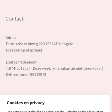
Contact
Adres:
Pruisische veldweg 220 7552AE Hengelo
(bezoek op afspraak)
E:
info@redealer.nl
T:074-2019024 (Deze week i.v.m. vakantie niet bereikbaar)
KvK-nummer: 59113545
Cookies en privacy
© Redealer.nl | Gecontroleerde retourproducten en nieuwe
Deze website gebruikt cookies om de website optimaal te laten