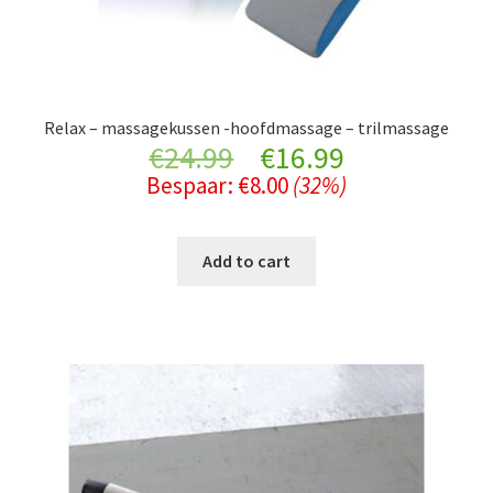
Relax – massagekussen -hoofdmassage – trilmassage
Original
Current
€
24.99
€
16.99
Bespaar:
€
8.00
(32%)
price
price
was:
is:
Add to cart
€24.99.
€16.99.