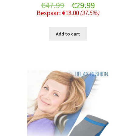
Original
Current
€
47.99
€
29.99
Bespaar:
€
18.00
(37.5%)
price
price
was:
is:
Add to cart
€47.99.
€29.99.