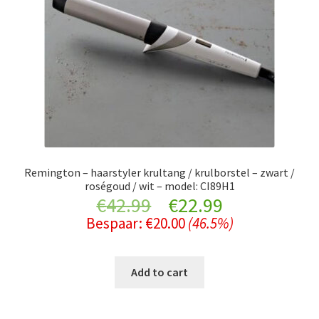
Remington – haarstyler krultang / krulborstel – zwart /
roségoud / wit – model: CI89H1
Original
Current
€
42.99
€
22.99
Bespaar:
€
20.00
(46.5%)
price
price
was:
is:
Add to cart
€42.99.
€22.99.