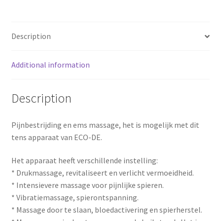
o
r
o
e
Description
k
s
Additional information
t
Description
Pijnbestrijding en ems massage, het is mogelijk met dit
tens apparaat van ECO-DE.
Het apparaat heeft verschillende instelling:
* Drukmassage, revitaliseert en verlicht vermoeidheid.
* Intensievere massage voor pijnlijke spieren.
* Vibratiemassage, spierontspanning.
* Massage door te slaan, bloedactivering en spierherstel.