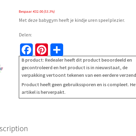
price
price
Bespaar:
€
32.00
(53.3%)
was:
is:
Met deze babygym heeft je kindje uren speelplezier.
€59.99.
€27.99.
Delen:
F
P
S
B product: Redealer heeft dit product beoordeeld en
a
i
h
gecontroleerd en het product is in nieuwstaat, de
verpakking vertoont tekenen van een eerdere verzen
c
n
a
Product heeft geen gebruikssporen en is compleet. He
e
t
r
artikel is herverpakt.
b
e
e
o
r
o
e
scription