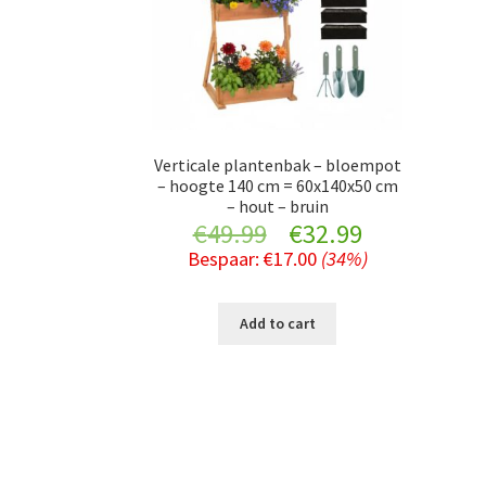
Verticale plantenbak – bloempot
– hoogte 140 cm = 60x140x50 cm
– hout – bruin
Original
Current
€
49.99
€
32.99
Bespaar:
€
17.00
(34%)
price
price
was:
is:
Add to cart
€49.99.
€32.99.