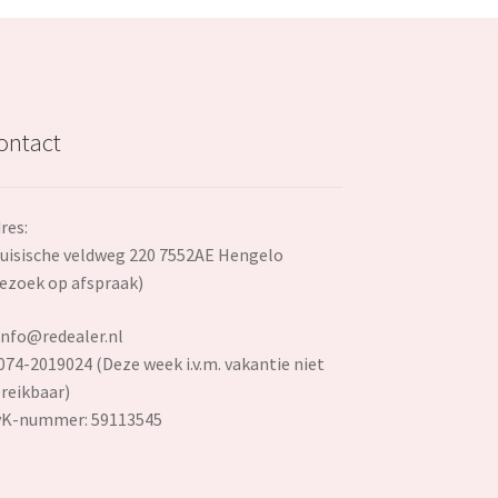
ontact
res:
uisische veldweg 220 7552AE Hengelo
ezoek op afspraak)
info@redealer.nl
074-2019024 (Deze week i.v.m. vakantie niet
reikbaar)
vK-nummer: 59113545