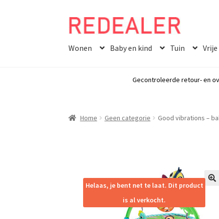
Skip
Skip
to
to
Wonen
Baby en kind
Tuin
Vrije
navigation
content
Gecontroleerde retour- en ov
Home
Geen categorie
Good vibrations – ba
Helaas, je bent net te laat. Dit product
🔍
is al verkocht.