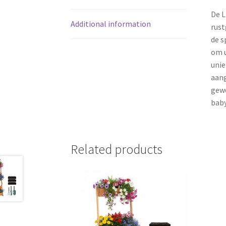
De L
Additional information
rust
de s
om u
unie
aang
gewe
baby
Related products