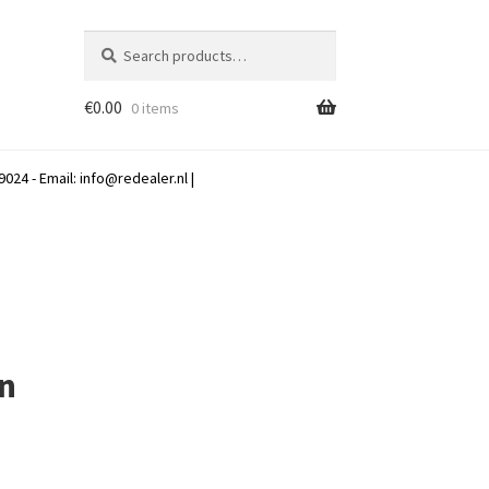
Search
Search
for:
€
0.00
0 items
024 - Email:
info@redealer.nl
|
en