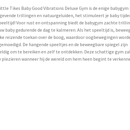
k
s
ittle Tikes Baby Good Vibrations Deluxe Gym is de enige babygym
t
gevende trillingen en natuurgeluiden, het stimuleert je baby tijde
peeltijd! Voor rust en ontspanning biedt de babygym zachte trilli
w baby gedurende de dag te kalmeren. Als het speeltijd is, bewee
ke reizende toekan over de boog, waardoor oogbewegingen word
emoedigd. De hangende speeltjes en de beweegbare spiegel zijn
ldig om te bereiken en zelf te ontdekken. Deze schattige gym zal
 plezieren wanneer hij de wereld om hem heen begint te verkenn