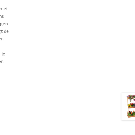
 met
ns
ngen
gt de
en
 je
en.