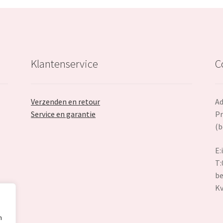
Klantenservice
C
Verzenden en retour
Ad
Service en garantie
Pr
(b
E:
T:
be
K
n