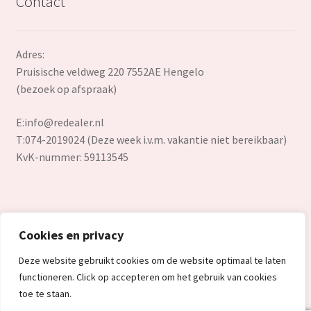
Contact
Adres:
Pruisische veldweg 220 7552AE Hengelo
(bezoek op afspraak)
E:
info@redealer.nl
T:074-2019024 (Deze week i.v.m. vakantie niet bereikbaar)
KvK-nummer: 59113545
Cookies en privacy
© Redealer.nl | Gecontroleerde retourproducten en nieuwe
Deze website gebruikt cookies om de website optimaal te laten
overstockproducten tegen een onverslaanbare lage prijs.
functioneren. Click op accepteren om het gebruik van cookies
2026
toe te staan.