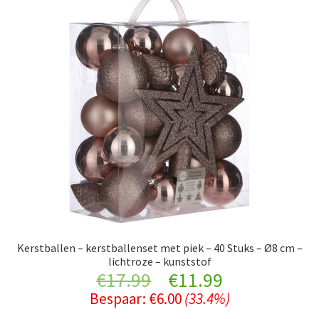
Kerstballen – kerstballenset met piek – 40 Stuks – Ø8 cm –
lichtroze – kunststof
Original
Current
€
17.99
€
11.99
Bespaar:
€
6.00
(33.4%)
price
price