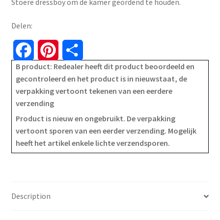
Stoere dressboy om de kamer geordend te houden.
€29.99.
€19.99.
Delen:
F
P
S
B product: Redealer heeft dit product beoordeeld en
a
i
h
gecontroleerd en het product is in nieuwstaat, de
verpakking vertoont tekenen van een eerdere
c
n
a
verzending
e
t
r
Product is nieuw en ongebruikt. De verpakking
vertoont sporen van een eerder verzending. Mogelijk
b
e
e
heeft het artikel enkele lichte verzendsporen.
o
r
o
e
k
s
Description
t