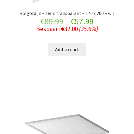
Rolgordijn – semi transparant – 170 x 200 – wit
Original
Current
€
89.99
€
57.99
Bespaar:
€
32.00
(35.6%)
price
price
was:
is:
Add to cart
€89.99.
€57.99.