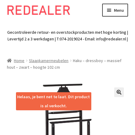
Menu
Skip
Skip
to
to
Exp
Wonen
navigation
content
chil
Gecontroleerde retour- en overstockproducten met hoge korting |
men
Exp
Levertijd 2 a 3 werkdagen | T:074-2019024 - Email:
info@redealer.nl
|
Baby en kind
chil
men
Exp
Tuin
Home
Slaapkamermeubelen
Haku – dressboy – massief
chil
hout – zwart – hoogte 102 cm
men
Exp
Vrije tijd
chil
men
Exp
Electra
chil
Helaas, je bent net te laat. Dit product
🔍
men
Exp
Werk
is al verkocht.
chil
men
Exp
Kleding
chil
men