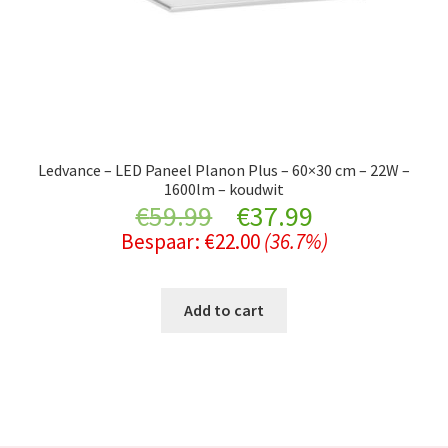
Ledvance – LED Paneel Planon Plus – 60×30 cm – 22W –
1600lm – koudwit
Original
Current
€
59.99
€
37.99
Bespaar:
€
22.00
(36.7%)
price
price
was:
is:
Add to cart
€59.99.
€37.99.