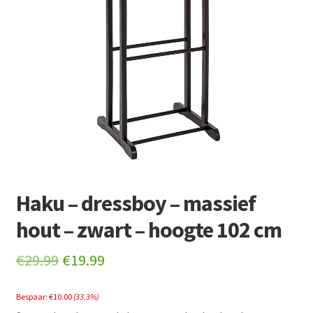
Retourboxen
Haku – dressboy – massief
hout – zwart – hoogte 102 cm
Original
Current
€
29.99
€
19.99
price
price
Bespaar:
€
10.00
(33.3%)
was:
is: