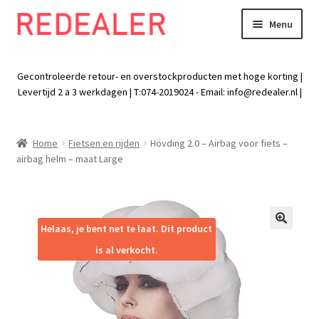
Menu
Skip
Skip
to
to
Exp
Wonen
navigation
content
chil
Gecontroleerde retour- en overstockproducten met hoge korting |
men
Exp
Levertijd 2 a 3 werkdagen | T:074-2019024 - Email:
info@redealer.nl
|
Baby en kind
chil
men
Exp
Tuin
Home
Fietsen en rijden
Hövding 2.0 – Airbag voor fiets –
chil
airbag helm – maat Large
men
Exp
Vrije tijd
chil
men
Exp
Electra
chil
Helaas, je bent net te laat. Dit product
🔍
men
Exp
Werk
is al verkocht.
chil
men
Exp
Kleding
chil
men