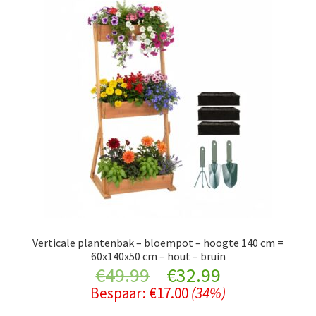
Verticale plantenbak – bloempot – hoogte 140 cm =
60x140x50 cm – hout – bruin
Original
Current
€
49.99
€
32.99
Bespaar:
€
17.00
(34%)
price
price