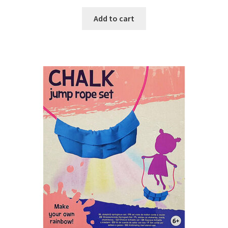
was:
is:
Add to cart
€49.99.
€32.99.