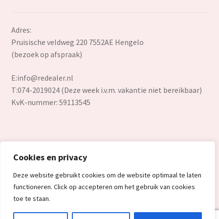
Adres:
Pruisische veldweg 220 7552AE Hengelo
(bezoek op afspraak)
E:
info@redealer.nl
T:074-2019024 (Deze week i.v.m. vakantie niet bereikbaar)
KvK-nummer: 59113545
Cookies en privacy
© Redealer.nl | Gecontroleerde retourproducten en nieuwe
Deze website gebruikt cookies om de website optimaal te laten
overstockproducten tegen een onverslaanbare lage prijs.
functioneren. Click op accepteren om het gebruik van cookies
2026
toe te staan.