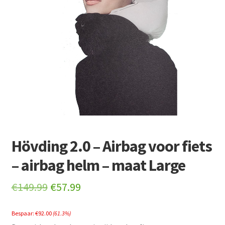
Retourboxen
Hövding 2.0 – Airbag voor fiets
– airbag helm – maat Large
Original
Current
€
149.99
€
57.99
price
price
Bespaar:
€
92.00
(61.3%)
was:
is: