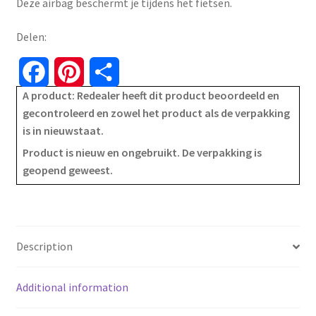
Deze airbag beschermt je tijdens het fietsen.
€149.99.
€57.99.
Delen:
F
P
S
A product: Redealer heeft dit product beoordeeld en
a
i
h
gecontroleerd en zowel het product als de verpakking
is in nieuwstaat.
c
n
a
Product is nieuw en ongebruikt. De verpakking is
e
t
r
geopend geweest.
b
e
e
o
r
Description
o
e
k
s
Additional information
t