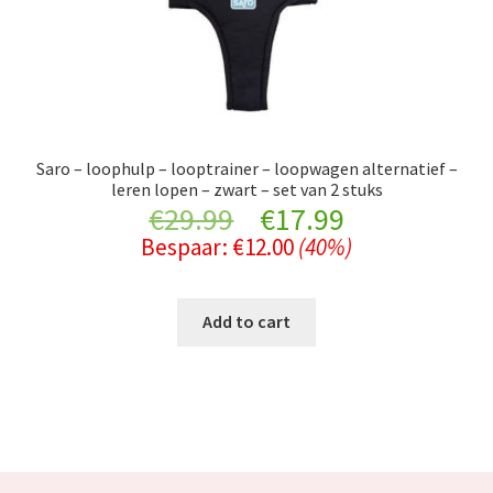
Saro – loophulp – looptrainer – loopwagen alternatief –
leren lopen – zwart – set van 2 stuks
Original
Current
€
29.99
€
17.99
Bespaar:
€
12.00
(40%)
price
price
was:
is:
Add to cart
€29.99.
€17.99.