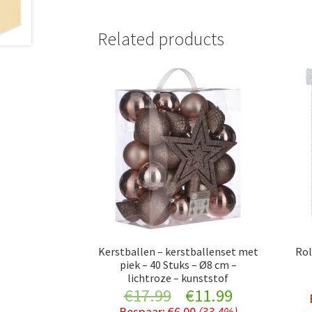
Related products
Kerstballen – kerstballenset met
Rol
piek – 40 Stuks – Ø8 cm –
lichtroze – kunststof
Original
Current
€
17.99
€
11.99
Bespaar:
€
6.00
(33.4%)