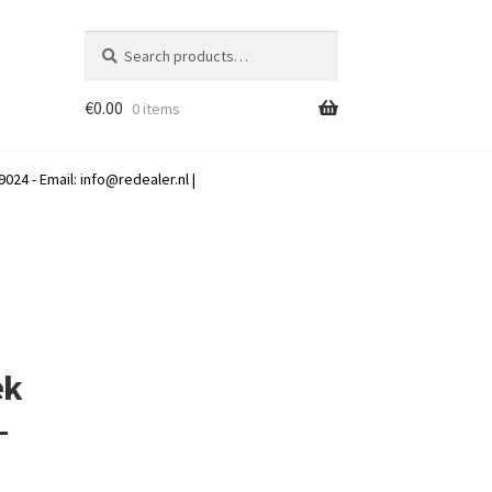
Search
Search
for:
€
0.00
0 items
024 - Email:
info@redealer.nl
|
ek
–