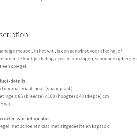
o
e
k
s
scription
t
handige meubel, in het wit , is een aanwinst voor elke hal of
pkamer. Je kunt je kleding / jassen ophangen, schoenen opbergen
t een spiegel.
uct-details
ctuur materiaal: hout (spaanplaat)
tingen: 85 (breedte) x 180 (hoogte) x 40 (diepte) cm
r: wit
erdelen van het meubel
iegel met schoenenkast met zitgedeelte en kapstok