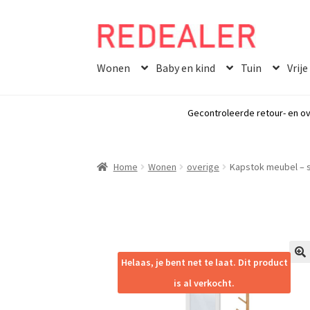
Skip
Skip
to
to
Wonen
Baby en kind
Tuin
Vrije
navigation
content
Gecontroleerde retour- en ov
Home
Wonen
overige
Kapstok meubel – 
Helaas, je bent net te laat. Dit product
🔍
is al verkocht.