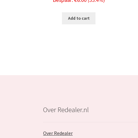
price
price
was:
is:
Add to cart
€17.99.
€11.99.
Over Redealer.nl
Over Redealer