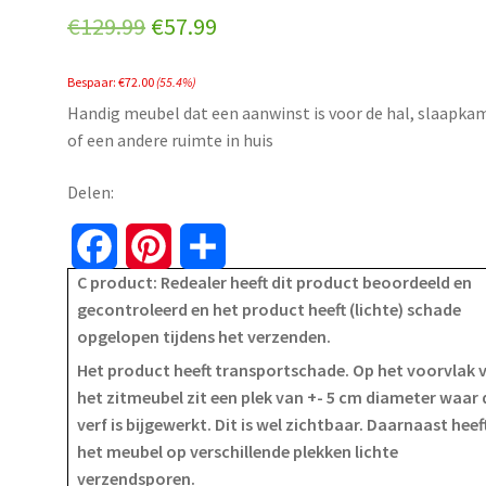
Original
Current
€
129.99
€
57.99
price
price
Bespaar:
€
72.00
(55.4%)
was:
is:
Handig meubel dat een aanwinst is voor de hal, slaapka
€129.99.
€57.99.
of een andere ruimte in huis
Delen:
F
P
S
C product: Redealer heeft dit product beoordeeld en
a
i
h
gecontroleerd en het product heeft (lichte) schade
opgelopen tijdens het verzenden.
c
n
a
Het product heeft transportschade. Op het voorvlak 
e
t
r
het zitmeubel zit een plek van +- 5 cm diameter waar 
verf is bijgewerkt. Dit is wel zichtbaar. Daarnaast heef
b
e
e
het meubel op verschillende plekken lichte
o
r
verzendsporen.