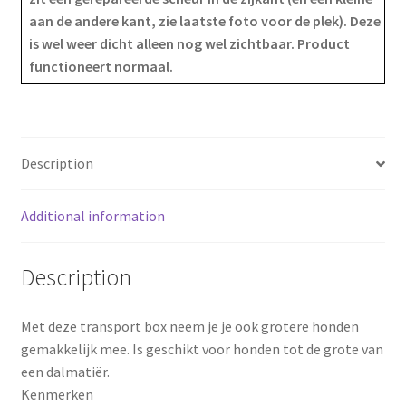
b
e
e
aan de andere kant, zie laatste foto voor de plek). Deze
o
r
is wel weer dicht alleen nog wel zichtbaar. Product
functioneert normaal.
o
e
k
s
t
Description
Additional information
Description
Met deze transport box neem je je ook grotere honden
gemakkelijk mee. Is geschikt voor honden tot de grote van
een dalmatiër.
Kenmerken