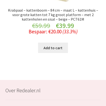
Krabpaal – kattenboom – 84 cm – maat L – kattenhuis –
voor grote katten tot 7 kg groot platform – met 2
kattenholen en sisal – beige – PCT61M
Original
Current
€
59.99
€
39.99
Bespaar:
€
20.00
(33.3%)
price
price
was:
is:
Add to cart
€59.99.
€39.99.
Over Redealer.nl