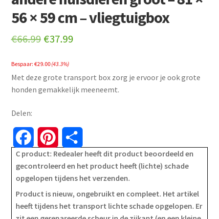
56 × 59 cm – vliegtuigbox
Original
Current
€
66.99
€
37.99
price
price
Bespaar:
€
29.00
(43.3%)
was:
is:
Met deze grote transport box zorg je ervoor je ook grote
€66.99.
€37.99.
honden gemakkelijk meeneemt.
Delen:
F
P
S
C product: Redealer heeft dit product beoordeeld en
a
i
h
gecontroleerd en het product heeft (lichte) schade
opgelopen tijdens het verzenden.
c
n
a
Product is nieuw, ongebruikt en compleet. Het artikel
e
t
r
heeft tijdens het transport lichte schade opgelopen. Er
zit een gerepareerde scheur in de zijkant (en een kleine