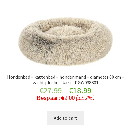
€49.99.
€32.99.
Hondenbed – kattenbed – hondenmand – diameter 60 cm –
zacht pluche – kaki – PGW038S01
Original
Current
€
27.99
€
18.99
Bespaar:
€
9.00
(32.2%)
price
price
was:
is:
Add to cart
€27.99.
€18.99.