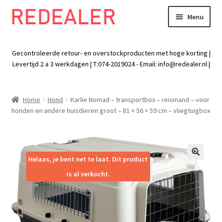
Menu
Skip
Skip
to
to
Exp
Wonen
navigation
content
chil
Gecontroleerde retour- en overstockproducten met hoge korting |
men
Exp
Levertijd 2 a 3 werkdagen | T:074-2019024 - Email:
info@redealer.nl
|
Baby en kind
chil
men
Exp
Tuin
Home
Hond
Karlie Nomad – transportbox – reismand – voor
chil
honden en andere huisdieren groot – 81 × 56 × 59 cm – vliegtuigbox
men
Exp
Vrije tijd
chil
men
Exp
Electra
chil
Helaas, je bent net te laat. Dit product
🔍
men
Exp
Werk
is al verkocht.
chil
men
Exp
Kleding
chil
men