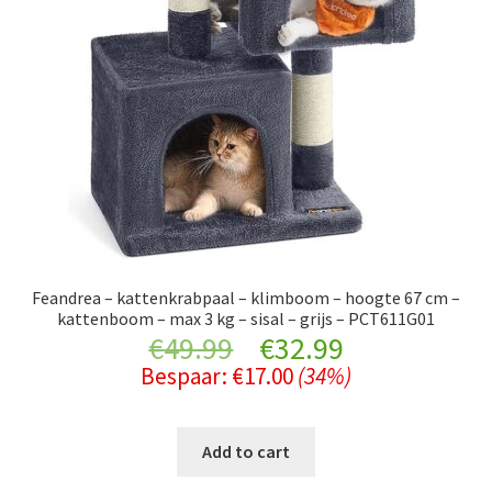
Feandrea – kattenkrabpaal – klimboom – hoogte 67 cm –
kattenboom – max 3 kg – sisal – grijs – PCT611G01
Original
Current
€
49.99
€
32.99
Bespaar:
€
17.00
(34%)
price
price
was:
is:
Add to cart