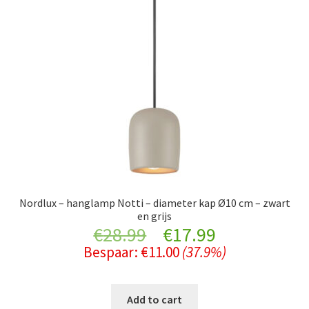
Nordlux – hanglamp Notti – diameter kap Ø10 cm – zwart
en grijs
Original
Current
€
28.99
€
17.99
Bespaar:
€
11.00
(37.9%)
price
price
was:
is:
Add to cart