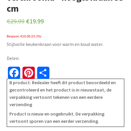
cm
Original
Current
€
29.99
€
19.99
price
price
Bespaar:
€
10.00
(33.3%)
was:
is:
Stijlvolle keukenkraan voor warm en koud water.
€29.99.
€19.99.
Delen:
F
P
S
B product: Redealer heeft dit product beoordeeld en
a
i
h
gecontroleerd en het product is in nieuwstaat, de
verpakking vertoont tekenen van een eerdere
c
n
a
verzending
e
t
r
Product is nieuw en ongebruikt. De verpakking
vertoont sporen van een eerder verzending.
b
e
e