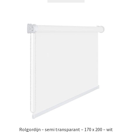
€28.99.
€17.99.
Rolgordijn – semi transparant – 170 x 200 – wit