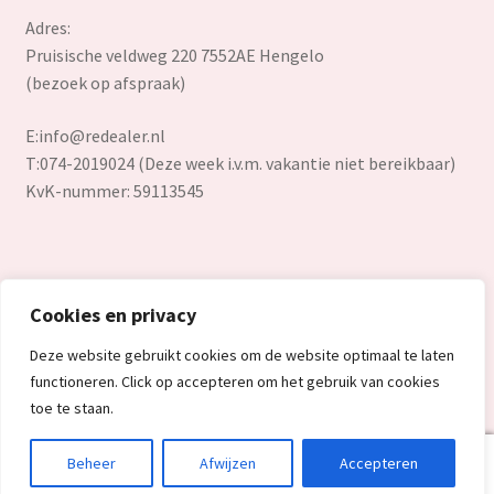
Adres:
Pruisische veldweg 220 7552AE Hengelo
(bezoek op afspraak)
E:
info@redealer.nl
T:074-2019024 (Deze week i.v.m. vakantie niet bereikbaar)
KvK-nummer: 59113545
Cookies en privacy
© Redealer.nl | Gecontroleerde retourproducten en nieuwe
Deze website gebruikt cookies om de website optimaal te laten
overstockproducten tegen een onverslaanbare lage prijs.
functioneren. Click op accepteren om het gebruik van cookies
2026
toe te staan.
0
Beheer
Afwijzen
Accepteren
Search
Search