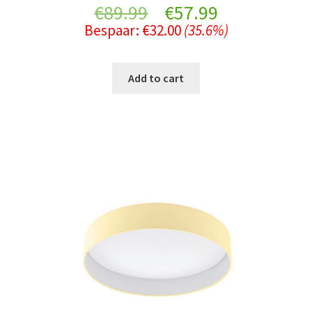
Original
Current
€
89.99
€
57.99
Bespaar:
€
32.00
(35.6%)
price
price
was:
is:
Add to cart
€89.99.
€57.99.