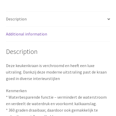
o
r
o
e
Description
k
s
Additional information
t
Description
Deze keukenkraan is verchroomd en heeft een luxe
uitraling. Dankzij deze moderne uitstraling past de kraan
goed in diverse interieurstijlen
Kenmerken
* Waterbesparende functie – vermindert de waterstroom
en verdeelt de waterdruk en voorkomt kalkaanslag.
* 360 graden draaibaar, daardoor ook gemakkelijk te