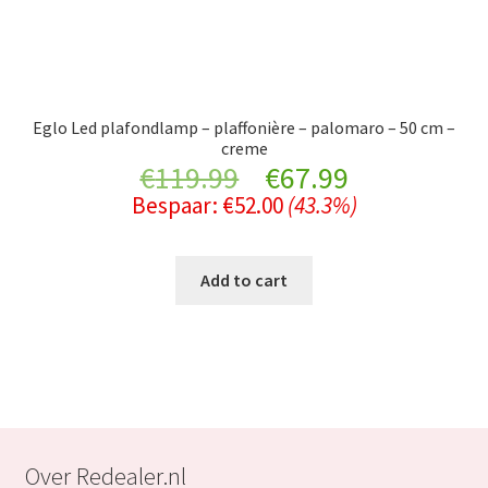
Eglo Led plafondlamp – plaffonière – palomaro – 50 cm –
creme
Original
Current
€
119.99
€
67.99
Bespaar:
€
52.00
(43.3%)
price
price
was:
is:
Add to cart
€119.99.
€67.99.
Over Redealer.nl