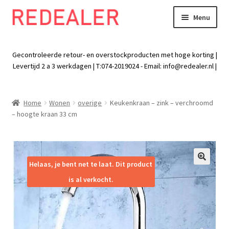
Menu
Skip
Skip
to
to
Exp
Wonen
navigation
content
chil
Gecontroleerde retour- en overstockproducten met hoge korting |
men
Exp
Levertijd 2 a 3 werkdagen | T:074-2019024 - Email:
info@redealer.nl
|
Baby en kind
chil
men
Exp
Tuin
Home
Wonen
overige
Keukenkraan – zink – verchroomd
chil
– hoogte kraan 33 cm
men
Exp
Vrije tijd
chil
men
Exp
Electra
chil
Helaas, je bent net te laat. Dit product
🔍
men
Exp
Werk
is al verkocht.
chil
men
Exp
Kleding
chil
men