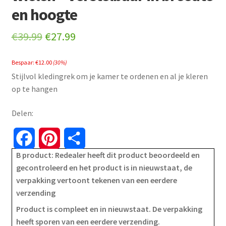
en hoogte
Original
Current
€
39.99
€
27.99
price
price
Bespaar:
€
12.00
(30%)
was:
is:
Stijlvol kledingrek om je kamer te ordenen en al je kleren
€39.99.
€27.99.
op te hangen
Delen:
F
P
S
B product: Redealer heeft dit product beoordeeld en
a
i
h
gecontroleerd en het product is in nieuwstaat, de
verpakking vertoont tekenen van een eerdere
c
n
a
verzending
e
t
r
Product is compleet en in nieuwstaat. De verpakking
heeft sporen van een eerdere verzending.
b
e
e