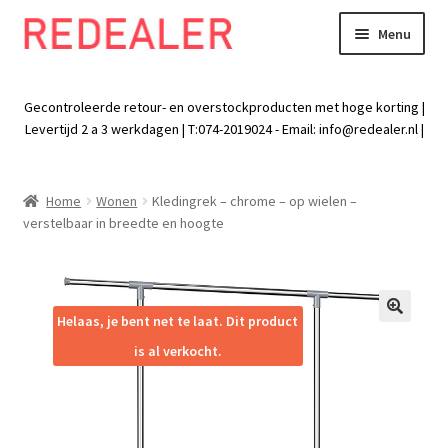
Menu
Skip
Skip
to
to
Exp
Wonen
navigation
content
chil
Gecontroleerde retour- en overstockproducten met hoge korting |
men
Exp
Levertijd 2 a 3 werkdagen | T:074-2019024 - Email:
info@redealer.nl
|
Baby en kind
chil
men
Exp
Tuin
Home
Wonen
Kledingrek – chrome – op wielen –
chil
verstelbaar in breedte en hoogte
men
Exp
Vrije tijd
chil
men
Exp
Electra
chil
Helaas, je bent net te laat. Dit product
🔍
men
Exp
Werk
is al verkocht.
chil
men
Exp
Kleding
chil
men