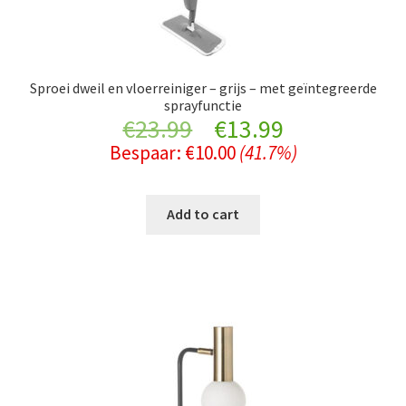
Sproei dweil en vloerreiniger – grijs – met geïntegreerde
sprayfunctie
Original
Current
€
23.99
€
13.99
Bespaar:
€
10.00
(41.7%)
price
price
was:
is:
Add to cart
€23.99.
€13.99.