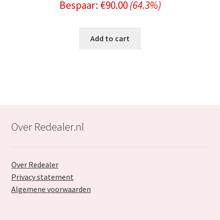
Bespaar:
€
90.00
(64.3%)
price
price
was:
is:
Add to cart
€139.99.
€49.99.
Over Redealer.nl
Over Redealer
Privacy statement
Algemene voorwaarden