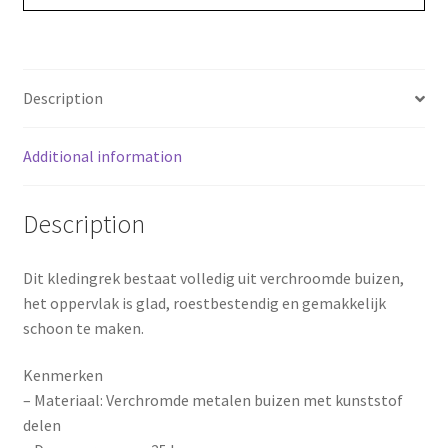
o
r
o
e
Description
k
s
Additional information
t
Description
Dit kledingrek bestaat volledig uit verchroomde buizen,
het oppervlak is glad, roestbestendig en gemakkelijk
schoon te maken.
Kenmerken
– Materiaal: Verchromde metalen buizen met kunststof
delen