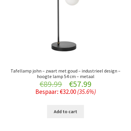
Tafellamp john – zwart met goud – industrieel design –
hoogte lamp 54 cm – metaal
Original
Current
€
89.99
€
57.99
Bespaar:
€
32.00
(35.6%)
price
price
was:
is:
Add to cart
€89.99.
€57.99.