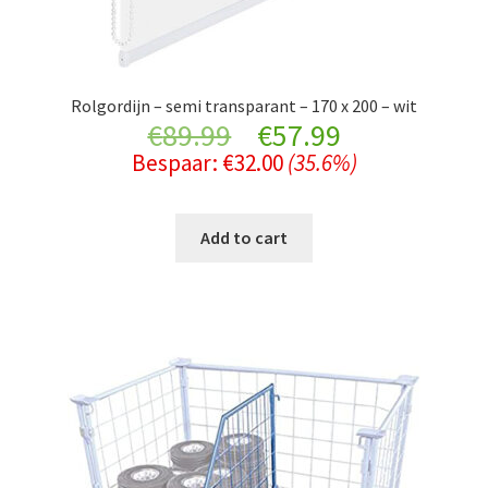
Rolgordijn – semi transparant – 170 x 200 – wit
Original
Current
€
89.99
€
57.99
Bespaar:
€
32.00
(35.6%)
price
price
was:
is:
Add to cart
€89.99.
€57.99.