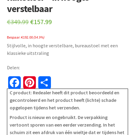
verstelbaar
Original
Current
€
349.99
€
157.99
price
price
Bespaar:
€
192.00
(54.9%)
was:
is:
Stijlvolle, in hoogte verstelbare, bureaustoel met een
€349.99.
€157.99.
klassieke uitstraling
Delen:
F
P
S
C product: Redealer heeft dit product beoordeeld en
a
i
h
gecontroleerd en het product heeft (lichte) schade
opgelopen tijdens het verzenden.
c
n
a
Product is nieuw en ongebruikt. De verpakking
e
t
r
vertoont sporen van een eerder verzending. In het
schuim zit een afdruk van één wieltje dat er tijdens het
b
e
e