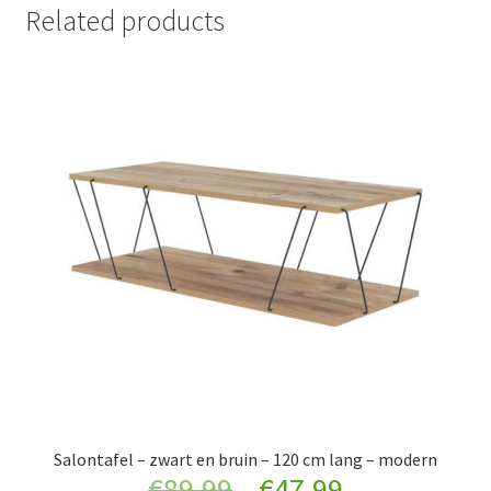
Related products
Salontafel – zwart en bruin – 120 cm lang – modern
Original
Current
€
89.99
€
47.99