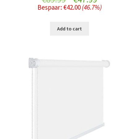
Bespaar:
€
42.00
(46.7%)
price
price
was:
is:
Add to cart
€89.99.
€47.99.