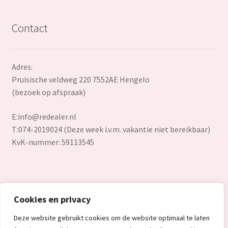
Contact
Adres:
Pruisische veldweg 220 7552AE Hengelo
(bezoek op afspraak)
E:
info@redealer.nl
T:074-2019024 (Deze week i.v.m. vakantie niet bereikbaar)
KvK-nummer: 59113545
Cookies en privacy
© Redealer.nl | Gecontroleerde retourproducten en nieuwe
Deze website gebruikt cookies om de website optimaal te laten
overstockproducten tegen een onverslaanbare lage prijs.