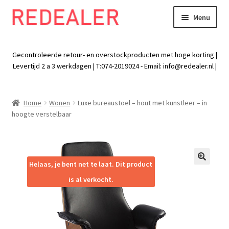
Menu
Skip
Skip
to
to
Exp
Wonen
navigation
content
chil
Gecontroleerde retour- en overstockproducten met hoge korting |
men
Exp
Levertijd 2 a 3 werkdagen | T:074-2019024 - Email:
info@redealer.nl
|
Baby en kind
chil
men
Exp
Tuin
Home
Wonen
Luxe bureaustoel – hout met kunstleer – in
chil
hoogte verstelbaar
men
Exp
Vrije tijd
chil
men
Exp
Electra
chil
Helaas, je bent net te laat. Dit product
🔍
men
Exp
Werk
is al verkocht.
chil
men
Exp
Kleding
chil
men