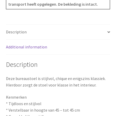
transport heeft opgelegen. De bekleding is intact.
o
r
o
e
k
s
Description
t
Additional information
Description
Deze bureaustoel is stijlvol, chique en enigszins klassiek.
Hierdoor zorgt de stoel voor klasse in het interieur.
Kenmerken
* Tijdloos en stijlvol
* Verstelbaar in hoogte van 45 – tot 45 cm