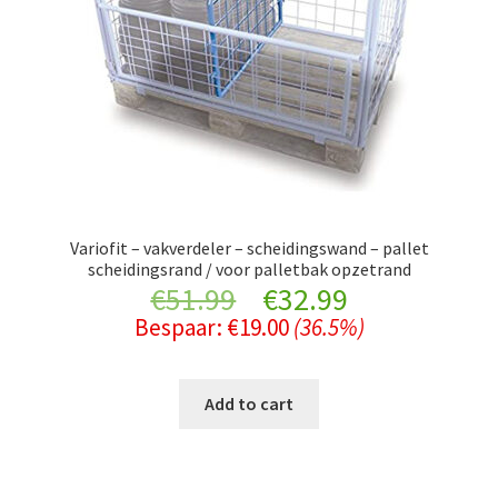
Variofit – vakverdeler – scheidingswand – pallet
scheidingsrand / voor palletbak opzetrand
Original
Current
€
51.99
€
32.99
Bespaar:
€
19.00
(36.5%)
price
price
was:
is:
Add to cart
€51.99.
€32.99.