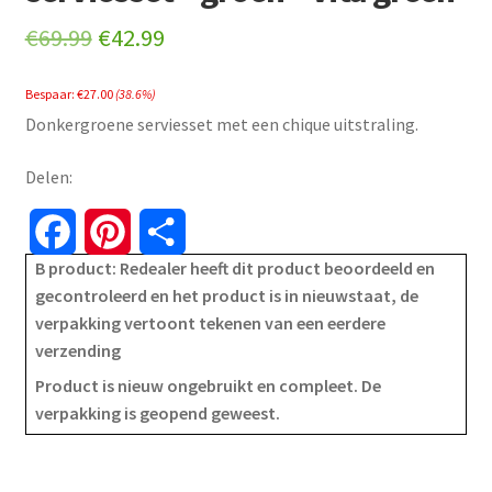
Original
Current
€
69.99
€
42.99
price
price
Bespaar:
€
27.00
(38.6%)
was:
is:
Donkergroene serviesset met een chique uitstraling.
€69.99.
€42.99.
Delen:
F
P
S
B product: Redealer heeft dit product beoordeeld en
a
i
h
gecontroleerd en het product is in nieuwstaat, de
verpakking vertoont tekenen van een eerdere
c
n
a
verzending
e
t
r
Product is nieuw ongebruikt en compleet. De
verpakking is geopend geweest.
b
e
e
o
r