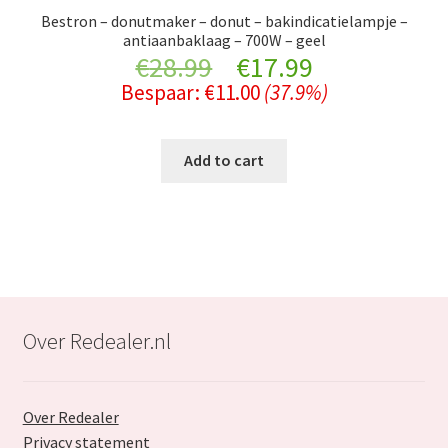
Bestron – donutmaker – donut – bakindicatielampje –
antiaanbaklaag – 700W – geel
Original
Current
€
28.99
€
17.99
Bespaar:
€
11.00
(37.9%)
price
price
was:
is:
Add to cart
€28.99.
€17.99.
Over Redealer.nl
Over Redealer
Privacy statement