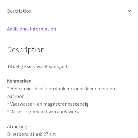
o
e
Description
k
s
Additional information
t
Description
18 delige serviesset van Quid.
Kenmerken
* Het servies heeft een donkergroene kleur met een
patroon.
* Vaatwasser- en magnetronbestendig
* De set is gemaakt van aardewerk
Afmeting
Dinerbord: alle Ø 27 cm