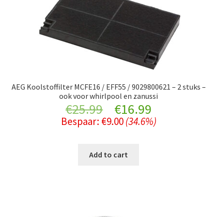
AEG Koolstoffilter MCFE16 / EFF55 / 9029800621 – 2 stuks –
ook voor whirlpool en zanussi
Original
Current
€
25.99
€
16.99
Bespaar:
€
9.00
(34.6%)
price
price
was:
is:
Add to cart
€25.99.
€16.99.