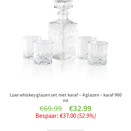
Luxe whiskey glazen set met karaf – 4 glazen – karaf 900
ml
Original
Current
€
69.99
€
32.99
Bespaar:
€
37.00
(52.9%)
price
price