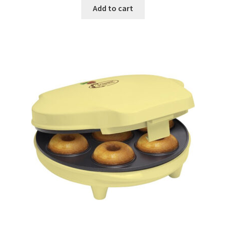
was:
is:
Add to cart
€69.99.
€32.99.