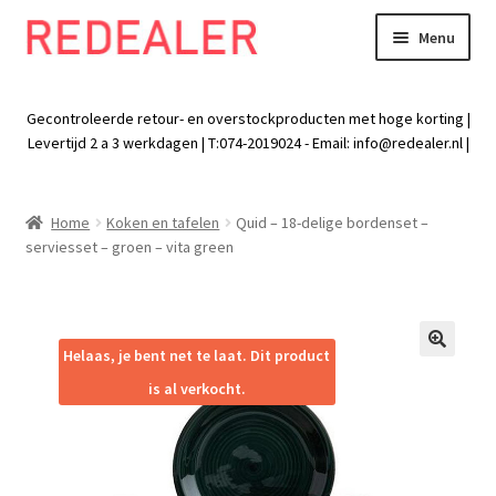
Menu
Skip
Skip
to
to
Exp
Wonen
navigation
content
chil
Gecontroleerde retour- en overstockproducten met hoge korting |
men
Exp
Levertijd 2 a 3 werkdagen | T:074-2019024 - Email:
info@redealer.nl
|
Baby en kind
chil
men
Exp
Tuin
Home
Koken en tafelen
Quid – 18-delige bordenset –
chil
serviesset – groen – vita green
men
Exp
Vrije tijd
chil
men
Exp
Electra
chil
Helaas, je bent net te laat. Dit product
🔍
men
Exp
Werk
is al verkocht.
chil
men
Exp
Kleding
chil
men