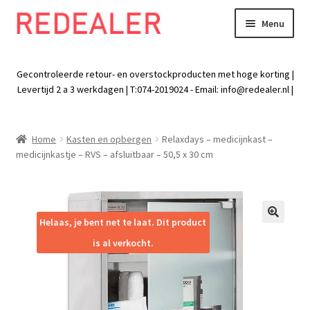
Menu
Skip
Skip
to
to
Exp
Wonen
navigation
content
chil
Gecontroleerde retour- en overstockproducten met hoge korting |
men
Exp
Levertijd 2 a 3 werkdagen | T:074-2019024 - Email:
info@redealer.nl
|
Baby en kind
chil
men
Exp
Tuin
Home
Kasten en opbergen
Relaxdays – medicijnkast –
chil
medicijnkastje – RVS – afsluitbaar – 50,5 x 30 cm
men
Exp
Vrije tijd
chil
men
Exp
Electra
chil
Helaas, je bent net te laat. Dit product
🔍
men
Exp
Werk
is al verkocht.
chil
men
Exp
Kleding
chil
men