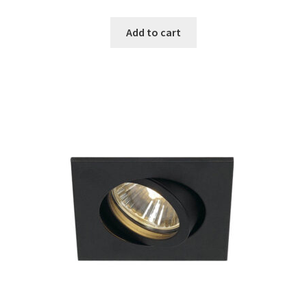
was:
is:
Add to cart
€139.99.
€49.99.