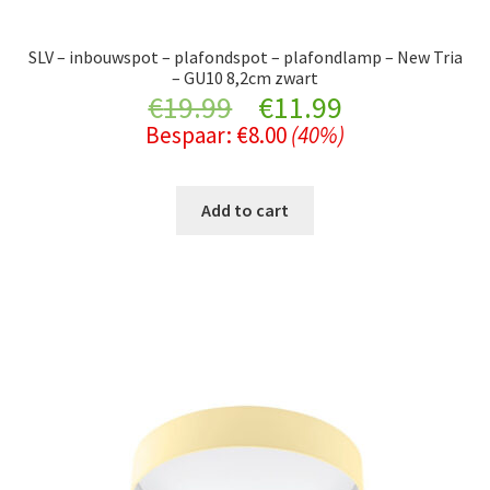
SLV – inbouwspot – plafondspot – plafondlamp – New Tria
– GU10 8,2cm zwart
Original
Current
€
19.99
€
11.99
Bespaar:
€
8.00
(40%)
price
price
was:
is:
Add to cart
€19.99.
€11.99.