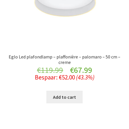
Eglo Led plafondlamp – plaffonière – palomaro – 50 cm –
creme
Original
Current
€
119.99
€
67.99
Bespaar:
€
52.00
(43.3%)
price
price
was:
is:
Add to cart
€119.99.
€67.99.