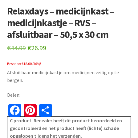
Relaxdays – medicijnkast –
medicijnkastje – RVS –
afsluitbaar – 50,5 x 30 cm
Original
Current
€
44.99
€
26.99
price
price
Bespaar:
€
18.00
(40%)
was:
is:
Afsluitbaar medicijnkastje om medicijnen veilig op te
€44.99.
€26.99.
bergen.
Delen:
F
P
S
C product: Redealer heeft dit product beoordeeld en
a
i
h
gecontroleerd en het product heeft (lichte) schade
opgelopen tijdens het verzenden.
c
n
a