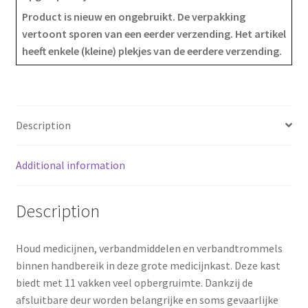
Product is nieuw en ongebruikt. De verpakking
e
t
r
vertoont sporen van een eerder verzending. Het artikel
heeft enkele (kleine) plekjes van de eerdere verzending.
b
e
e
o
r
o
e
Description
k
s
Additional information
t
Description
Houd medicijnen, verbandmiddelen en verbandtrommels
binnen handbereik in deze grote medicijnkast. Deze kast
biedt met 11 vakken veel opbergruimte. Dankzij de
afsluitbare deur worden belangrijke en soms gevaarlijke