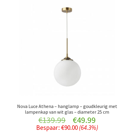
Nova Luce Athena – hanglamp – goudkleurig met
lampenkap van wit glas – diameter 25 cm
Original
Current
€
139.99
€
49.99
Bespaar:
€
90.00
(64.3%)
price
price