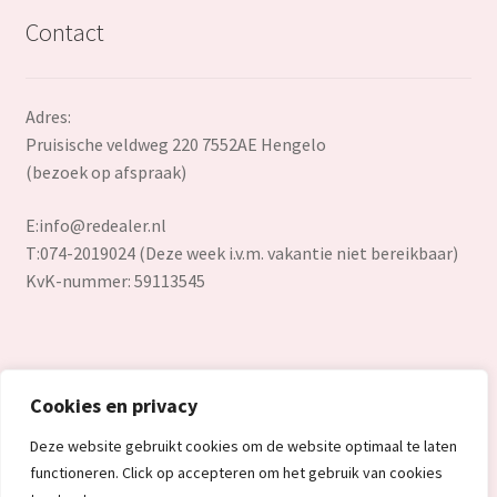
Contact
Adres:
Pruisische veldweg 220 7552AE Hengelo
(bezoek op afspraak)
E:
info@redealer.nl
T:074-2019024 (Deze week i.v.m. vakantie niet bereikbaar)
KvK-nummer: 59113545
Cookies en privacy
© Redealer.nl | Gecontroleerde retourproducten en nieuwe
Deze website gebruikt cookies om de website optimaal te laten
overstockproducten tegen een onverslaanbare lage prijs.
functioneren. Click op accepteren om het gebruik van cookies
2026