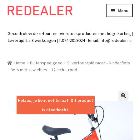
Menu
Skip
Skip
to
to
Exp
Wonen
navigation
content
chil
Gecontroleerde retour- en overstockproducten met hoge korting |
men
Exp
Levertijd 2 a 3 werkdagen | T:074-2019024 - Email:
info@redealer.nl
|
Baby en kind
chil
men
Exp
Tuin
Home
Buitenspeelgoed
Silverfox rapid racer – kinderfiets
chil
– fiets met zijwieltjes – 12 inch – rood
men
Exp
Vrije tijd
chil
men
Exp
Electra
chil
Helaas, je bent net te laat. Dit product
🔍
men
Exp
Werk
is al verkocht.
chil
men
Exp
Kleding
chil
men