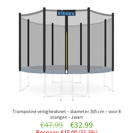
Trampoline veiligheidsnet – diameter 305 cm – voor 8
stangen – zwart
Original
Current
€
47.99
€
32.99
Bespaar:
€
15.00
(31.3%)