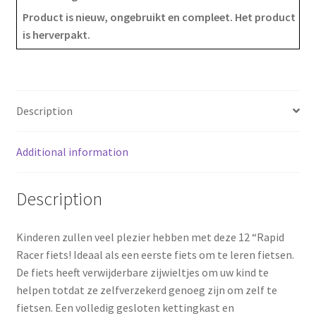
e
t
r
Product is nieuw, ongebruikt en compleet. Het product
is herverpakt.
b
e
e
o
r
o
e
Description
k
s
Additional information
t
Description
Kinderen zullen veel plezier hebben met deze 12 “Rapid
Racer fiets! Ideaal als een eerste fiets om te leren fietsen.
De fiets heeft verwijderbare zijwieltjes om uw kind te
helpen totdat ze zelfverzekerd genoeg zijn om zelf te
fietsen. Een volledig gesloten kettingkast en