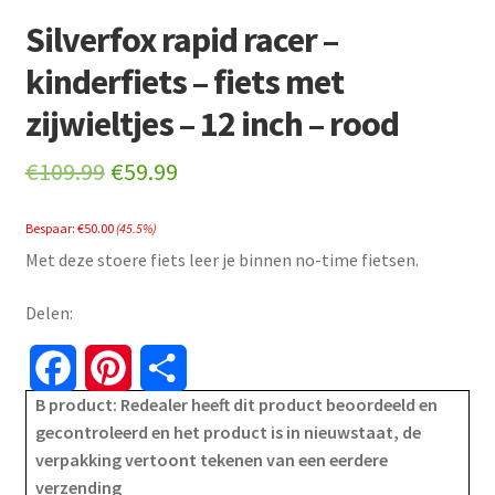
Silverfox rapid racer –
kinderfiets – fiets met
zijwieltjes – 12 inch – rood
Original
Current
€
109.99
€
59.99
price
price
Bespaar:
€
50.00
(45.5%)
was:
is:
Met deze stoere fiets leer je binnen no-time fietsen.
€109.99.
€59.99.
Delen:
F
P
S
B product: Redealer heeft dit product beoordeeld en
a
i
h
gecontroleerd en het product is in nieuwstaat, de
verpakking vertoont tekenen van een eerdere
c
n
a
verzending