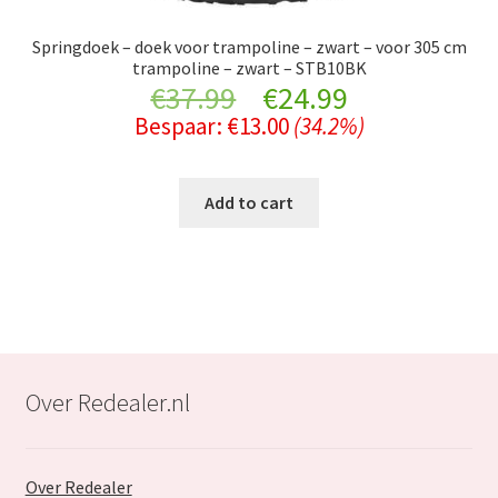
Springdoek – doek voor trampoline – zwart – voor 305 cm
trampoline – zwart – STB10BK
Original
Current
€
37.99
€
24.99
Bespaar:
€
13.00
(34.2%)
price
price
was:
is:
Add to cart
€37.99.
€24.99.
Over Redealer.nl
Over Redealer