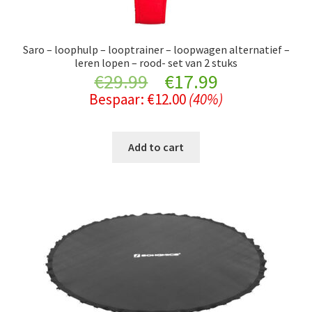
Saro – loophulp – looptrainer – loopwagen alternatief –
leren lopen – rood- set van 2 stuks
Original
Current
€
29.99
€
17.99
Bespaar:
€
12.00
(40%)
price
price
was:
is:
Add to cart
€29.99.
€17.99.