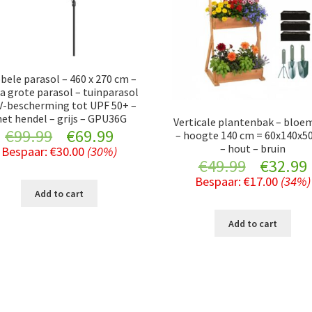
bele parasol – 460 x 270 cm –
a grote parasol – tuinparasol
V-bescherming tot UPF 50+ –
et hendel – grijs – GPU36G
Verticale plantenbak – bloe
Original
Current
€
99.99
€
69.99
– hoogte 140 cm = 60x140x5
– hout – bruin
Bespaar:
€
30.00
(30%)
price
price
Original
€
49.99
€
32.99
Bespaar:
€
17.00
(34%)
was:
is:
price
Add to cart
€99.99.
€69.99.
was:
i
Add to cart
€49.99.