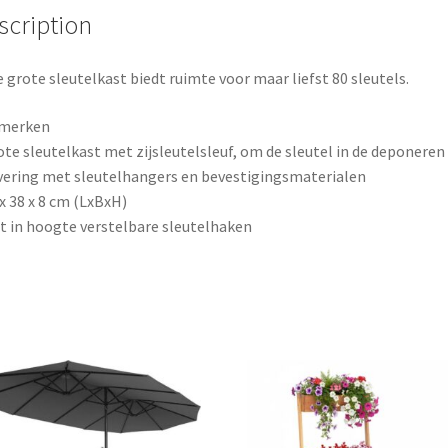
k
s
scription
t
 grote sleutelkast biedt ruimte voor maar liefst 80 sleutels.
merken
ote sleutelkast met zijsleutelsleuf, om de sleutel in de deponeren
vering met sleutelhangers en bevestigingsmaterialen
 x 38 x 8 cm (LxBxH)
t in hoogte verstelbare sleutelhaken