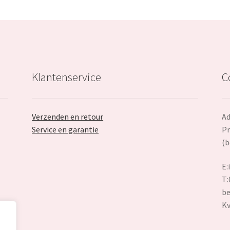
Klantenservice
C
Verzenden en retour
Ad
Service en garantie
Pr
(b
E:
T:
be
K