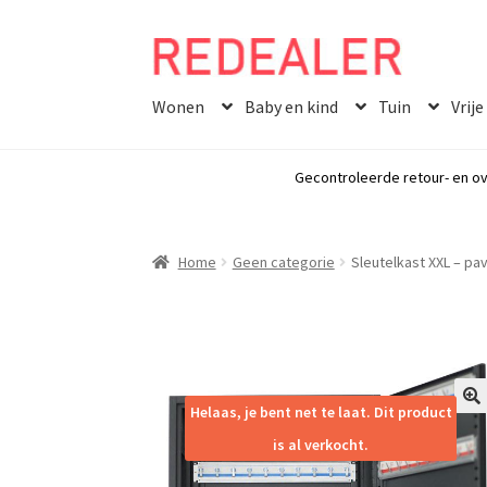
Skip
Skip
to
to
Wonen
Baby en kind
Tuin
Vrije
navigation
content
Gecontroleerde retour- en ov
Home
Geen categorie
Sleutelkast XXL – pav
Helaas, je bent net te laat. Dit product
🔍
is al verkocht.