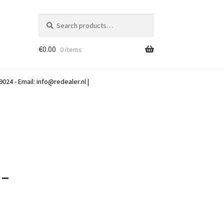
Search
Search
for:
€
0.00
0 items
024 - Email:
info@redealer.nl
|
 –