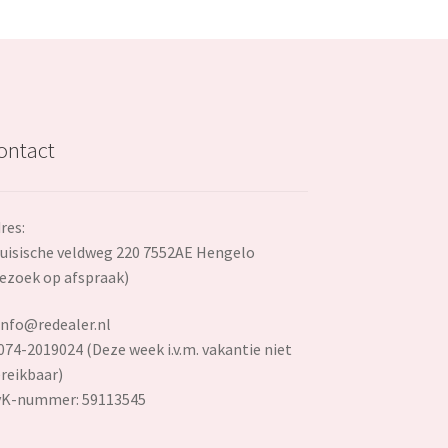
ontact
res:
uisische veldweg 220 7552AE Hengelo
ezoek op afspraak)
info@redealer.nl
074-2019024 (Deze week i.v.m. vakantie niet
reikbaar)
vK-nummer: 59113545