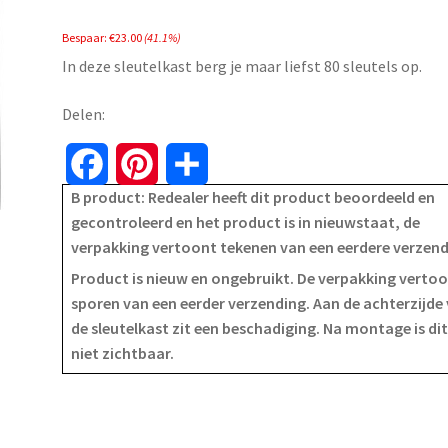
price
price
Bespaar:
€
23.00
(41.1%)
was:
is:
In deze sleutelkast berg je maar liefst 80 sleutels op.
€55.99.
€32.99.
Delen:
F
P
S
B product: Redealer heeft dit product beoordeeld en
a
i
h
gecontroleerd en het product is in nieuwstaat, de
verpakking vertoont tekenen van een eerdere verzen
c
n
a
Product is nieuw en ongebruikt. De verpakking verto
e
t
r
sporen van een eerder verzending. Aan de achterzijde
de sleutelkast zit een beschadiging. Na montage is di
b
e
e
niet zichtbaar.
o
r
o
e