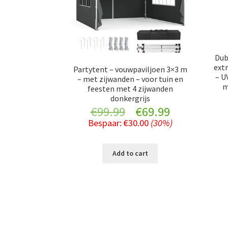
Dub
extr
Partytent – vouwpaviljoen 3×3 m
– U
– met zijwanden – voor tuin en
m
feesten met 4 zijwanden
donkergrijs
Original
Current
€
99.99
€
69.99
Bespaar:
€
30.00
(30%)
price
price
was:
is:
Add to cart
€99.99.
€69.99.