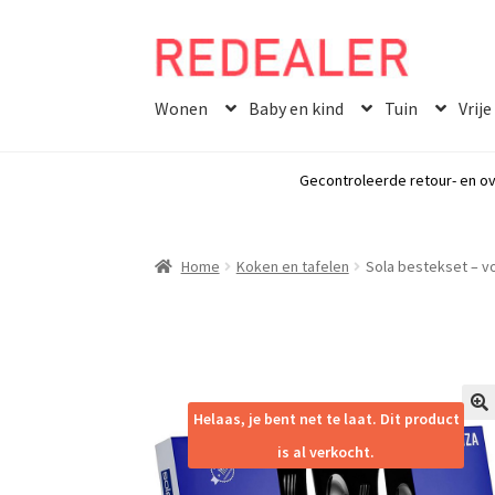
Skip
Skip
to
to
Wonen
Baby en kind
Tuin
Vrije
navigation
content
Gecontroleerde retour- en ov
Home
Koken en tafelen
Sola bestekset – vo
Helaas, je bent net te laat. Dit product
🔍
is al verkocht.