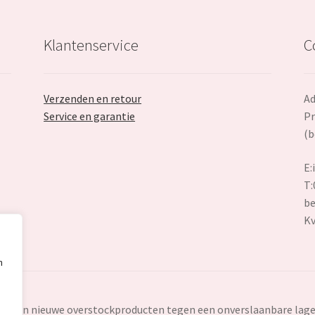
Klantenservice
C
Verzenden en retour
Ad
Service en garantie
Pr
(b
E:
T:
be
K
n
ten en nieuwe overstockproducten tegen een onverslaanbare lage 