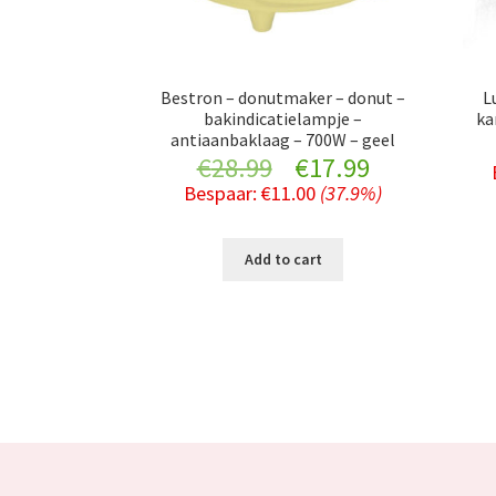
Bestron – donutmaker – donut –
L
bakindicatielampje –
ka
antiaanbaklaag – 700W – geel
Original
Current
€
28.99
€
17.99
Bespaar:
€
11.00
(37.9%)
price
price
was:
is:
Add to cart
€28.99.
€17.99.