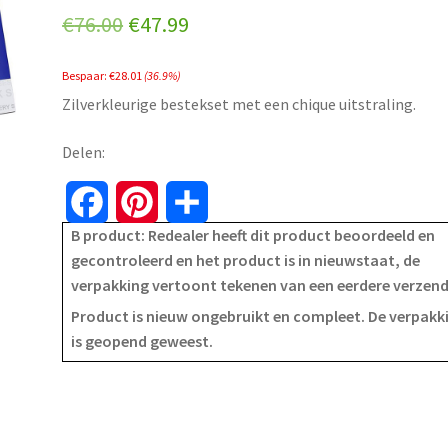
Original
Current
€
76.00
€
47.99
price
price
Bespaar:
€
28.01
(36.9%)
was:
is:
Zilverkleurige bestekset met een chique uitstraling.
€76.00.
€47.99.
Delen:
F
P
S
B product: Redealer heeft dit product beoordeeld en
a
i
h
gecontroleerd en het product is in nieuwstaat, de
verpakking vertoont tekenen van een eerdere verzen
c
n
a
Product is nieuw ongebruikt en compleet. De verpakk
e
t
r
is geopend geweest.
b
e
e
o
r