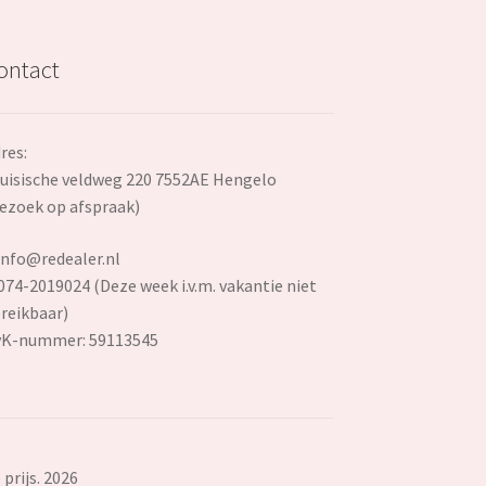
ontact
res:
uisische veldweg 220 7552AE Hengelo
ezoek op afspraak)
info@redealer.nl
074-2019024 (Deze week i.v.m. vakantie niet
reikbaar)
vK-nummer: 59113545
prijs. 2026