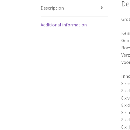
De
Description
Grot
Additional information
Ken
Gem
Roes
Ver
Voor
Inho
8 x 
8 x 
8 x 
8 x 
8 x 
8 x 
8 x i