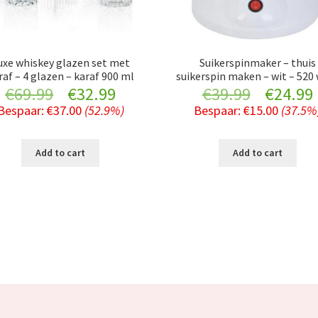
uxe whiskey glazen set met
Suikerspinmaker – thuis
raf – 4 glazen – karaf 900 ml
suikerspin maken – wit – 520
Original
Current
Original
€
69.99
€
32.99
€
39.99
€
24.99
Bespaar:
€
37.00
(52.9%)
Bespaar:
€
15.00
(37.5%
price
price
price
was:
is:
was:
i
Add to cart
Add to cart
€69.99.
€32.99.
€39.99.