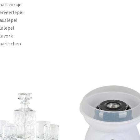
taartvorkje
serveerlepel
sauslepel
slalepel
slavork
taartschep