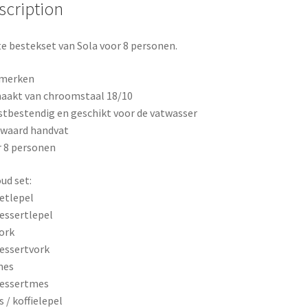
o
e
scription
k
s
e bestekset van Sola voor 8 personen.
t
merken
aakt van chroomstaal 18/10
tbestendig en geschikt voor de vatwasser
zwaard handvat
 8 personen
ud set:
eetlepel
dessertlepel
vork
dessertvork
mes
dessertmes
js / koffielepel