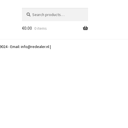
Search
Search
for:
€
0.00
0 items
024 - Email:
info@redealer.nl
|