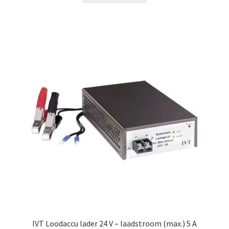
€59.99.
€37.99.
IVT Loodaccu lader 24 V – laadstroom (max.) 5 A