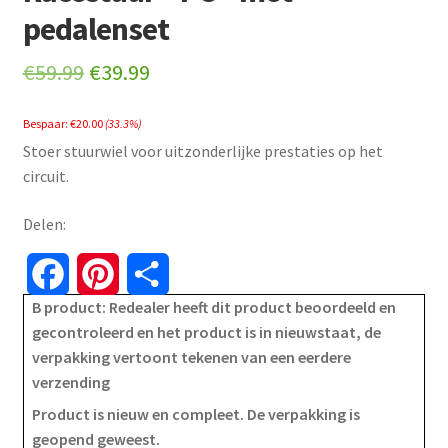
pedalenset
Original
Current
€
59.99
€
39.99
price
price
Bespaar:
€
20.00
(33.3%)
was:
is:
Stoer stuurwiel voor uitzonderlijke prestaties op het
€59.99.
€39.99.
circuit.
Delen:
F
P
S
B product: Redealer heeft dit product beoordeeld en
a
i
h
gecontroleerd en het product is in nieuwstaat, de
verpakking vertoont tekenen van een eerdere
c
n
a
verzending
e
t
r
Product is nieuw en compleet. De verpakking is
geopend geweest.
b
e
e