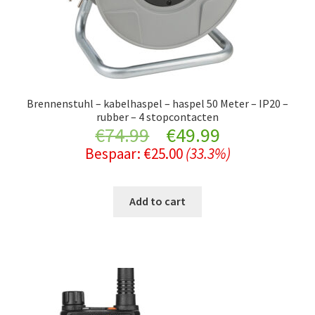
Brennenstuhl – kabelhaspel – haspel 50 Meter – IP20 –
rubber – 4 stopcontacten
Original
Current
€
74.99
€
49.99
Bespaar:
€
25.00
(33.3%)
price
price
was:
is:
Add to cart
€74.99.
€49.99.