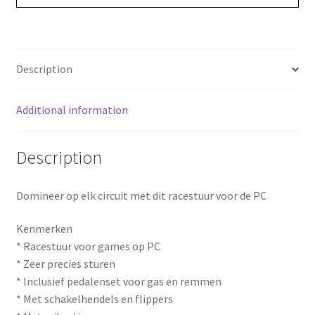
o
r
o
e
Description
k
s
Additional information
t
Description
Domineer op elk circuit met dit racestuur voor de PC
Kenmerken
* Racestuur voor games op PC
* Zeer precies sturen
* Inclusief pedalenset voor gas en remmen
* Met schakelhendels en flippers