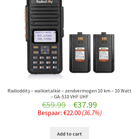
Radioddity – walkietalkie – zendvermogen 10 km – 10 Watt
– GA-510 VHF UHF
Original
Current
€
59.99
€
37.99
Bespaar:
€
22.00
(36.7%)
price
price
was:
is:
Add to cart