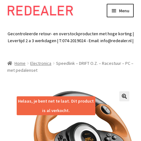
Menu
Skip
Skip
to
to
Exp
Wonen
navigation
content
chil
Gecontroleerde retour- en overstockproducten met hoge korting |
men
Exp
Levertijd 2 a 3 werkdagen | T:074-2019024 - Email:
info@redealer.nl
|
Baby en kind
chil
men
Exp
Tuin
Home
Electronica
Speedlink – DRIFT O.Z. – Racestuur – PC –
chil
met pedalenset
men
Exp
Vrije tijd
chil
men
Exp
Electra
chil
Helaas, je bent net te laat. Dit product
🔍
men
Exp
Werk
is al verkocht.
chil
men
Exp
Kleding
chil
men