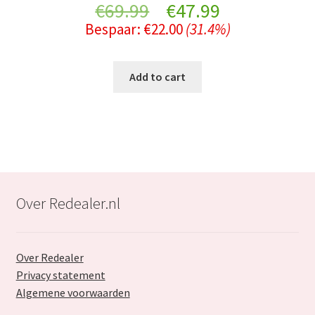
Original
Current
€
69.99
€
47.99
Bespaar:
€
22.00
(31.4%)
price
price
was:
is:
Add to cart
€69.99.
€47.99.
Over Redealer.nl
Over Redealer
Privacy statement
Algemene voorwaarden