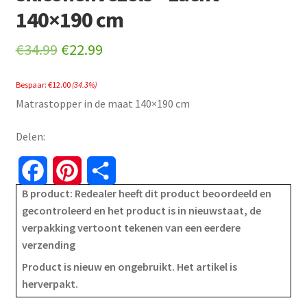
140×190 cm
Original
Current
€
34.99
€
22.99
price
price
Bespaar:
€
12.00
(34.3%)
was:
is:
Matrastopper in de maat 140×190 cm
€34.99.
€22.99.
Delen:
F
P
S
B product: Redealer heeft dit product beoordeeld en
a
i
h
gecontroleerd en het product is in nieuwstaat, de
verpakking vertoont tekenen van een eerdere
c
n
a
verzending
e
t
r
Product is nieuw en ongebruikt. Het artikel is
herverpakt.
b
e
e