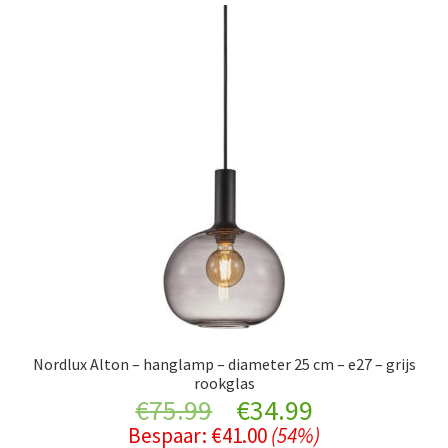
Nordlux Alton – hanglamp – diameter 25 cm – e27 – grijs
rookglas
Original
Current
€
75.99
€
34.99
Bespaar:
€
41.00
(54%)