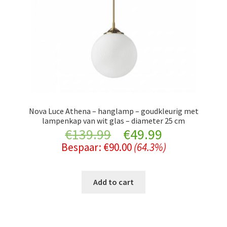
Nova Luce Athena – hanglamp – goudkleurig met
lampenkap van wit glas – diameter 25 cm
Original
Current
€
139.99
€
49.99
Bespaar:
€
90.00
(64.3%)
price
price
was:
is:
Add to cart
€139.99.
€49.99.