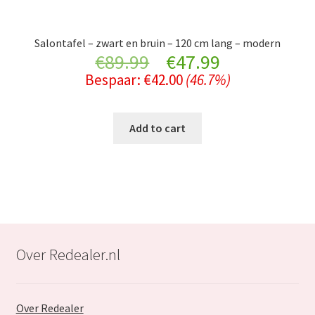
Salontafel – zwart en bruin – 120 cm lang – modern
Original
Current
€
89.99
€
47.99
Bespaar:
€
42.00
(46.7%)
price
price
was:
is:
Add to cart
€89.99.
€47.99.
Over Redealer.nl
Over Redealer