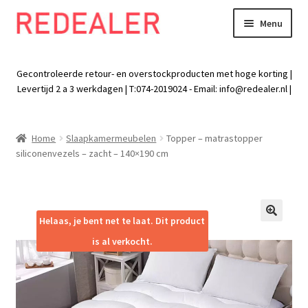
Menu
Skip
Skip
to
to
Exp
Wonen
navigation
content
chil
Gecontroleerde retour- en overstockproducten met hoge korting |
men
Exp
Levertijd 2 a 3 werkdagen | T:074-2019024 - Email:
info@redealer.nl
|
Baby en kind
chil
men
Exp
Tuin
Home
Slaapkamermeubelen
Topper – matrastopper
chil
siliconenvezels – zacht – 140×190 cm
men
Exp
Vrije tijd
chil
men
Exp
Electra
chil
Helaas, je bent net te laat. Dit product
🔍
men
Exp
Werk
is al verkocht.
chil
men
Exp
Kleding
chil
men