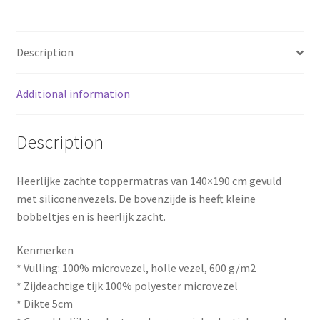
o
r
o
e
Description
k
s
Additional information
t
Description
Heerlijke zachte toppermatras van 140×190 cm gevuld
met siliconenvezels. De bovenzijde is heeft kleine
bobbeltjes en is heerlijk zacht.
Kenmerken
* Vulling: 100% microvezel, holle vezel, 600 g/m2
* Zijdeachtige tijk 100% polyester microvezel
* Dikte 5cm