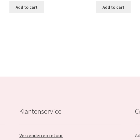
was:
is:
was:
i
Add to cart
Add to cart
€69.99.
€39.99.
€77.99.
Klantenservice
C
Verzenden en retour
Ad