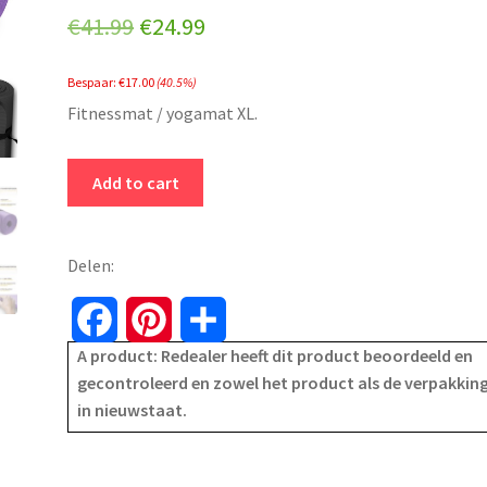
Original
Current
€
41.99
€
24.99
price
price
Bespaar:
€
17.00
(40.5%)
was:
is:
Fitnessmat / yogamat XL.
€41.99.
€24.99.
Yoga
Add to cart
mat
lila
-
Delen:
190x100x1,5
cm
F
P
S
-
A product: Redealer heeft dit product beoordeeld en
a
i
h
dikke
gecontroleerd en zowel het product als de verpakking
mat
in nieuwstaat.
c
n
a
-
fitnessmat
e
t
r
-