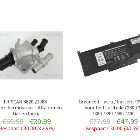
TRISCAN 8620 21088 –
Greencell – accu / batterij F
orthermostaat – Alfa romeo
– voor Dell Latitude 7280 7
fiat en lancia
7380 7390 7480 7490
Original
Current
Original
€
69.99
€
39.99
€
77.99
€
47.99
Bespaar:
€
30.00
(42.9%)
Bespaar:
€
30.00
(38.5%
price
price
price