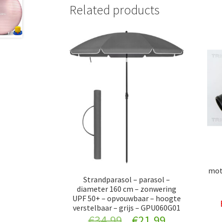
Related products
mot
Strandparasol – parasol –
diameter 160 cm – zonwering
UPF 50+ – opvouwbaar – hoogte
verstelbaar – grijs – GPU060G01
Original
Current
€
34.99
€
21.99