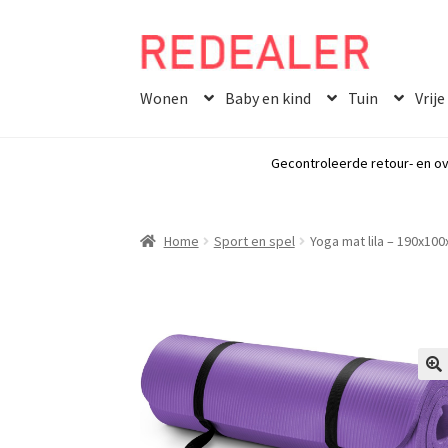
Skip
Skip
to
to
Wonen
Baby en kind
Tuin
Vrije
navigation
content
Gecontroleerde retour- en ov
Home
Sport en spel
Yoga mat lila – 190x100
🔍