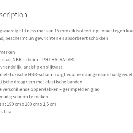
b
e
e
mat
scription
voor
o
r
pilates,
aerobics
o
e
waardige fitness mat van 15 mm dik isoleert optimaal tegen ko
quantity
d, beschermt uw gewrichten en absorbeert schokken
k
s
merken
t
eriaal: NBR-schuim – PHTHALAATVRIJ
vriendelijk, antislip en slijtvast
niet-toxische NBR-schuim zorgt voor een aangenaam huidgevoel
tische draagriem met elastische banden
 verschillende oppervlakken – gerimpeld en glad
voudig schoon te maken
n : 190 cm x 100 cm x 1,5 cm
r: Lila