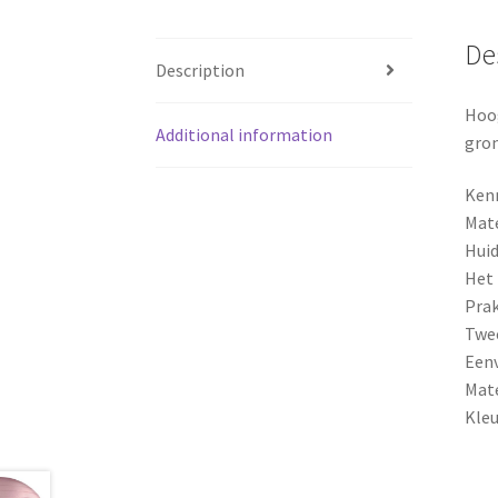
De
Description
Hoog
Additional information
gron
Ken
Mat
Huid
Het 
Prak
Twee
Een
Mate
Kleu