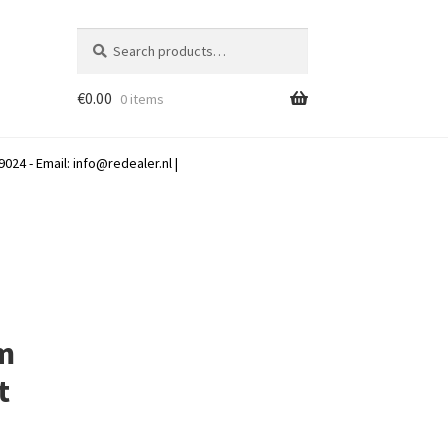
Search
Search
for:
€
0.00
0 items
024 - Email:
info@redealer.nl
|
cm
t