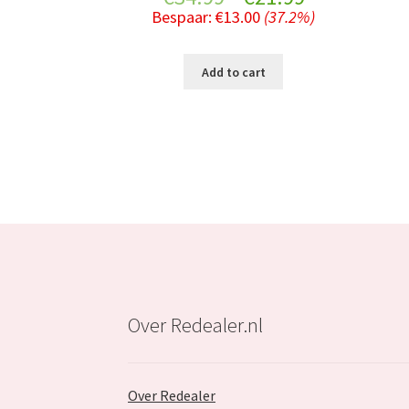
Bespaar:
€
13.00
(37.2%)
price
price
was:
is:
Add to cart
€34.99.
€21.99.
Over Redealer.nl
Over Redealer