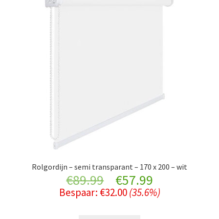
Rolgordijn – semi transparant – 170 x 200 – wit
Original
Current
€
89.99
€
57.99
Bespaar:
€
32.00
(35.6%)
price
price