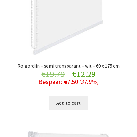
Rolgordijn – semi transparant – wit – 60 x 175 cm
Original
Current
€
19.79
€
12.29
Bespaar:
€
7.50
(37.9%)
price
price
was:
is:
Add to cart
€19.79.
€12.29.