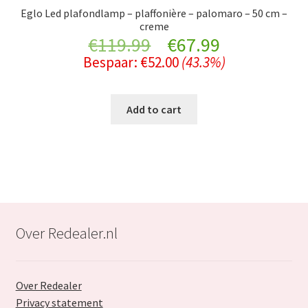
Eglo Led plafondlamp – plaffonière – palomaro – 50 cm –
creme
Original
Current
€
119.99
€
67.99
Bespaar:
€
52.00
(43.3%)
price
price
was:
is:
Add to cart
€119.99.
€67.99.
Over Redealer.nl
Over Redealer
Privacy statement