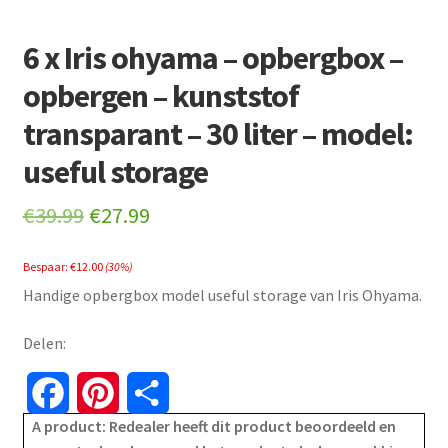
6 x Iris ohyama – opbergbox –
opbergen – kunststof
transparant – 30 liter – model:
useful storage
Original
Current
€
39.99
€
27.99
price
price
Bespaar:
€
12.00
(30%)
was:
is:
Handige opbergbox model useful storage van Iris Ohyama.
€39.99.
€27.99.
Delen:
F
P
S
A product: Redealer heeft dit product beoordeeld en
a
i
h