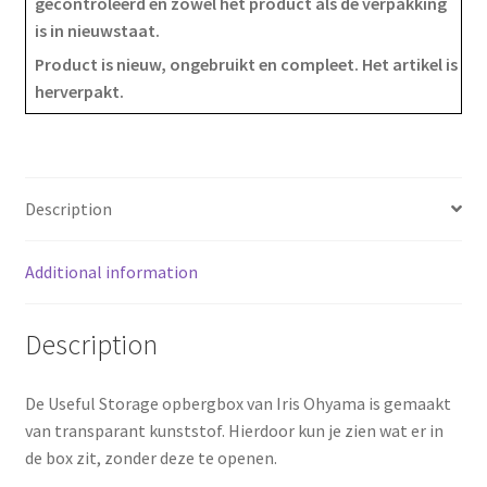
gecontroleerd en zowel het product als de verpakking
is in nieuwstaat.
c
n
a
Product is nieuw, ongebruikt en compleet. Het artikel is
e
t
r
herverpakt.
b
e
e
o
r
Description
o
e
k
s
Additional information
t
Description
De Useful Storage opbergbox van Iris Ohyama is gemaakt
van transparant kunststof. Hierdoor kun je zien wat er in
de box zit, zonder deze te openen.