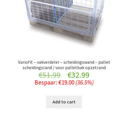
Variofit – vakverdeler – scheidingswand – pallet
scheidingsrand / voor palletbak opzetrand
Original
Current
€
51.99
€
32.99
Bespaar:
€
19.00
(36.5%)
price
price
was:
is:
Add to cart
€51.99.
€32.99.