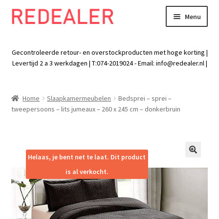
Menu
Skip
Skip
to
to
Exp
Wonen
navigation
content
chil
Gecontroleerde retour- en overstockproducten met hoge korting |
men
Exp
Levertijd 2 a 3 werkdagen | T:074-2019024 - Email:
info@redealer.nl
|
Baby en kind
chil
men
Exp
Tuin
Home
Slaapkamermeubelen
Bedsprei – sprei –
chil
tweepersoons – lits jumeaux – 260 x 245 cm – donkerbruin
men
Exp
Vrije tijd
chil
men
Exp
Electra
chil
Helaas, je bent net te laat. Dit product
🔍
men
Exp
Werk
is al verkocht.
chil
men
Exp
Kleding
chil
men