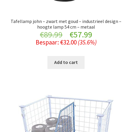
Tafellamp john – zwart met goud – industrieel design –
hoogte lamp 54 cm – metaal
Original
Current
€
89.99
€
57.99
Bespaar:
€
32.00
(35.6%)
price
price
was:
is:
Add to cart
€89.99.
€57.99.