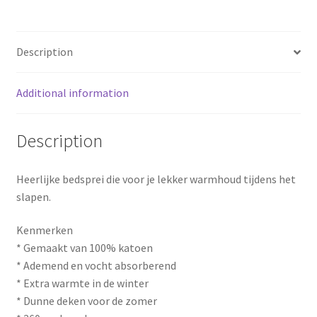
o
r
o
e
Description
k
s
Additional information
t
Description
Heerlijke bedsprei die voor je lekker warmhoud tijdens het
slapen.
Kenmerken
* Gemaakt van 100% katoen
* Ademend en vocht absorberend
* Extra warmte in de winter
* Dunne deken voor de zomer