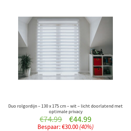
Duo rolgordijn – 130 x 175 cm – wit – licht doorlatend met
optimale privacy
Original
Current
€
74.99
€
44.99
Bespaar:
€
30.00
(40%)