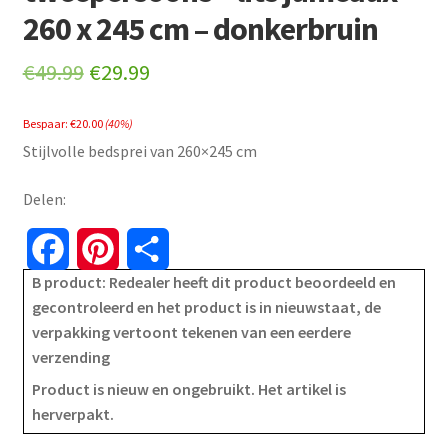
260 x 245 cm – donkerbruin
Original
Current
€
49.99
€
29.99
price
price
Bespaar:
€
20.00
(40%)
was:
is:
Stijlvolle bedsprei van 260×245 cm
€49.99.
€29.99.
Delen:
F
P
S
B product: Redealer heeft dit product beoordeeld en
a
i
h
gecontroleerd en het product is in nieuwstaat, de
verpakking vertoont tekenen van een eerdere
c
n
a
verzending
e
t
r
Product is nieuw en ongebruikt. Het artikel is
herverpakt.
b
e
e